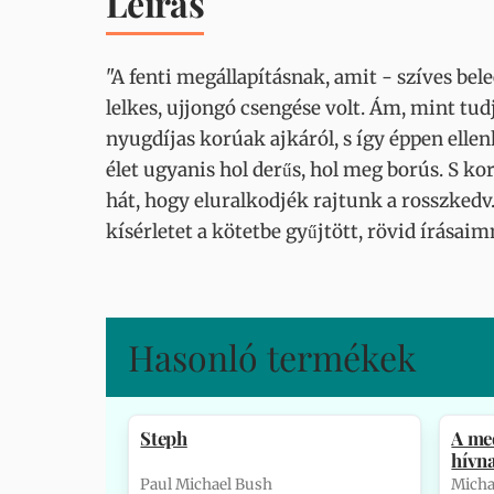
Leírás
"A fenti megállapításnak, amit - szíves be
lelkes, ujjongó csengése volt. Ám, mint tud
nyugdíjas korúak ajkáról, s így éppen elle
élet ugyanis hol derűs, hol meg borús. S ko
hát, hogy eluralkodjék rajtunk a rosszkedv
kísérletet a kötetbe gyűjtött, rövid írásai
Hasonló termékek
Steph
A me
hívn
Paul Michael Bush
Micha