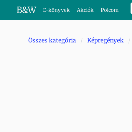
B
&
W
E-könyvek
Akciók
Polcom
Összes kategória
Képregények