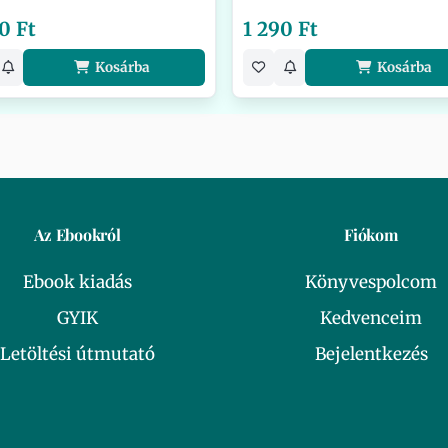
0 Ft
1 290 Ft
Kosárba
Kosárba
Az Ebookról
Fiókom
Ebook kiadás
Könyvespolcom
GYIK
Kedvenceim
Letöltési útmutató
Bejelentkezés