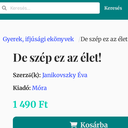
Keresés
Gyerek, ifjúsági ekönyvek
De szép ez az élet
De szép ez az élet!
Szerző(k):
Janikovszky Éva
Kiadó:
Móra
1 490 Ft
Kosárba