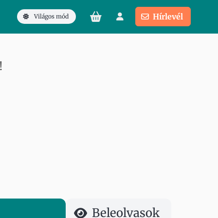
Hírlevél
Világos mód
!
Beleolvasok