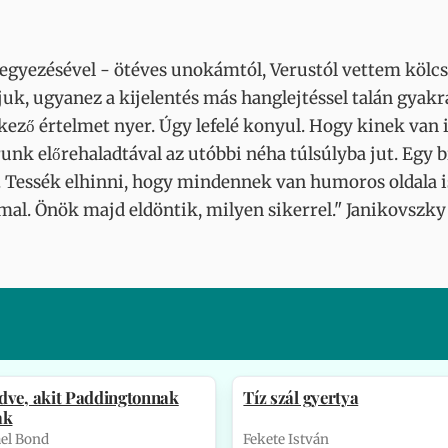
leegyezésével - ötéves unokámtól, Verustól vettem köl
juk, ugyanez a kijelentés más hanglejtéssel talán gyakra
nkező értelmet nyer. Úgy lefelé konyul. Hogy kinek van
runk előrehaladtával az utóbbi néha túlsúlyba jut. Egy 
. Tessék elhinni, hogy mindennek van humoros oldala is.
mmal. Önök majd eldöntik, milyen sikerrel." Janikovszky
dve, akit Paddingtonnak
Tíz szál gyertya
ak
el Bond
Fekete István