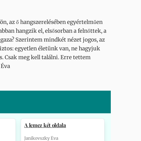
csön, az ő hangszerelésében egyértelműen
bban hangzik el, elsősorban a felnőttek, a
 igaza? Szerintem mindkét nézet jogos, az
biztos: egyetlen életünk van, ne hagyjuk
 Csak meg kell találni. Erre tettem
 Éva
A lemez két oldala
Janikovszky Éva