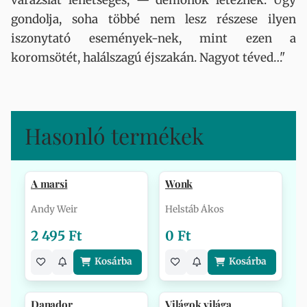
varázslat lehetséges, — démonok léteznek. Úgy
gondolja, soha többé nem lesz részese ilyen
iszonytató események-nek, mint ezen a
koromsötét, halálszagú éjszakán. Nagyot téved…"
Hasonló termékek
A marsi
Wonk
Andy Weir
Helstáb Ákos
2 495 Ft
0 Ft
Kosárba
Kosárba
Danador
Világok világa