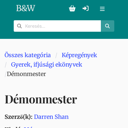
B
&
W
Összes kategória
Képregények
Gyerek, ifjúsági ekönyvek
Démonmester
Démonmester
Szerző(k):
Darren Shan