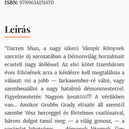
ISBN:
9789634151470
Leírás
"Darren Shan, a nagy sikerű Vámpír Könyvek
szerzője új sorozatában a Démonvilág borzalmait
ecseteli nagy átéléssel. Az első kötet tizenhárom
éves főhősének arra a kérdésre kell megtalálnia a
választ: mi a jobb — farkasember-ré válni, vagy
szembeszállni a nagy hatalmú démonmesterrel.
Figyelmeztetés: Nagyon ijesztőőő!!! A vérükben
van… Amikor Grubbs Grady először áll szemtől
szembe Vész herceggel és förtelmes csatlósaival,
három dolgot tanul meg: — a világ gonosz, — a