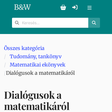
B
&
W
Összes kategória
Tudomány, tankönyv
Matematikai ekönyvek
Dialógusok a matematikáról
Dialógusok a
matematikáról