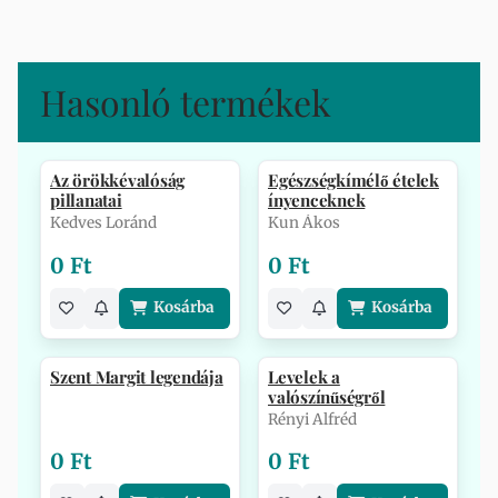
Hasonló termékek
Az örökkévalóság
Egészségkímélő ételek
pillanatai
ínyenceknek
Kedves Loránd
Kun Ákos
0 Ft
0 Ft
Kosárba
Kosárba
Szent Margit legendája
Levelek a
valószínűségről
Rényi Alfréd
0 Ft
0 Ft