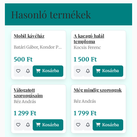
Hasonló termékek
Mobil kávéház
A kacagó halál
temploma
Batári Gábor, Kondor Péter, Bene Z…
Kocsis Ferenc
500 Ft
1 500 Ft
Kosárba
Kosárba
Válogatott
Még mindig szorongok
szorongásaim
Réz András
Réz András
1 299 Ft
1 799 Ft
Kosárba
Kosárba