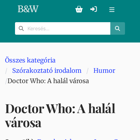
B
&
W
Összes kategória
Szórakoztató irodalom
Humor
Doctor Who: A halál városa
Doctor Who: A halál
városa