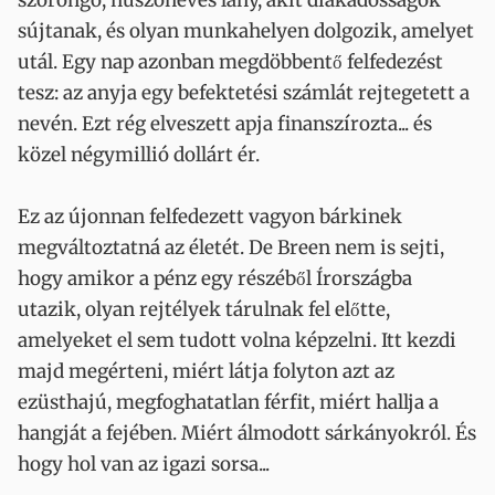
szorongó, huszonéves lány, akit diákadósságok
sújtanak, és olyan munkahelyen dolgozik, amelyet
utál. Egy nap azonban megdöbbentő felfedezést
tesz: az anyja egy befektetési számlát rejtegetett a
nevén. Ezt rég elveszett apja finanszírozta... és
közel négymillió dollárt ér.
Ez az újonnan felfedezett vagyon bárkinek
megváltoztatná az életét. De Breen nem is sejti,
hogy amikor a pénz egy részéből Írországba
utazik, olyan rejtélyek tárulnak fel előtte,
amelyeket el sem tudott volna képzelni. Itt kezdi
majd megérteni, miért látja folyton azt az
ezüsthajú, megfoghatatlan férfit, miért hallja a
hangját a fejében. Miért álmodott sárkányokról. És
hogy hol van az igazi sorsa...