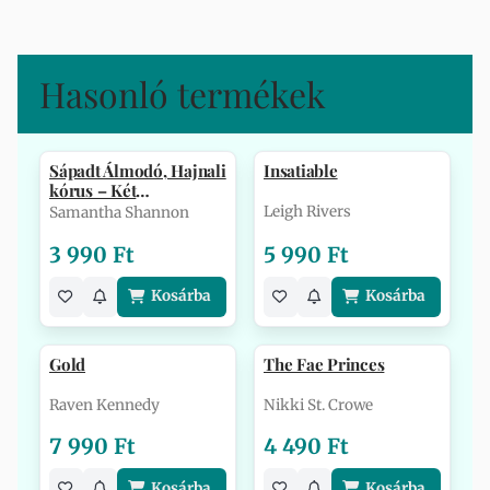
Hasonló termékek
Sápadt Álmodó, Hajnali
Insatiable
kórus – Két
Csontszüret-tö…
Leigh Rivers
Samantha Shannon
3 990 Ft
5 990 Ft
Kosárba
Kosárba
Gold
The Fae Princes
Raven Kennedy
Nikki St. Crowe
7 990 Ft
4 490 Ft
Kosárba
Kosárba