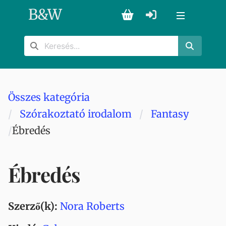
B
&
W
Összes kategória
Szórakoztató irodalom
Fantasy
Ébredés
Ébredés
Szerző(k):
Nora Roberts