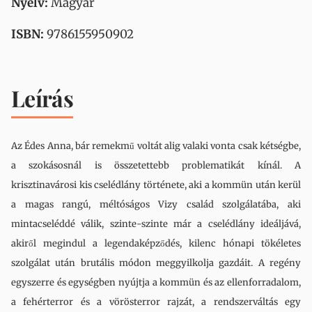
Nyelv:
Magyar
ISBN:
9786155950902
Leírás
Az ​Édes Anna, bár remekmű voltát alig valaki vonta csak kétségbe,
a szokásosnál is összetettebb problematikát kínál. A
krisztinavárosi kis cselédlány története, aki a kommün után kerül
a magas rangú, méltóságos Vizy család szolgálatába, aki
mintacseléddé válik, szinte-szinte már a cselédlány ideáljává,
akiről megindul a legendaképződés, kilenc hónapi tökéletes
szolgálat után brutális módon meggyilkolja gazdáit. A regény
egyszerre és egységben nyújtja a kommün és az ellenforradalom,
a fehérterror és a vörösterror rajzát, a rendszerváltás egy