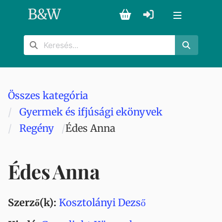
B
&
W
Összes kategória
Gyermek és ifjúsági ekönyvek
Regény
Édes Anna
Édes Anna
Szerző(k):
Kosztolányi Dezső