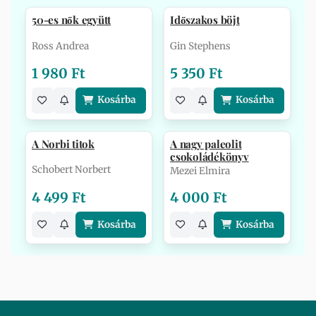
50-es nők együtt
Időszakos böjt
Ross Andrea
Gin Stephens
1 980 Ft
5 350 Ft
Kosárba
Kosárba
A Norbi titok
A nagy paleolit
csokoládékönyv
Schobert Norbert
Mezei Elmira
4 499 Ft
4 000 Ft
Kosárba
Kosárba