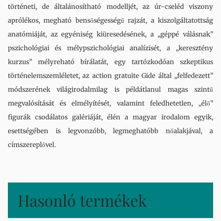
történeti, de általánosítható modelljét, az úr-cseléd viszony
aprólékos, megható bensőségességű rajzát, a kiszolgáltatottság
anatómiáját, az egyéniség kiüresedésének, a „géppé válásnak”
pszichológiai és mélypszichológiai analízisét, a „keresztény
kurzus” mélyreható bírálatát, egy tartózkodóan szkeptikus
történelemszemléletet, az action gratuite Gide által „felfedezett”
módszerének világirodalmilag is példátlanul magas szintű
megvalósítását és elmélyítését, valamint feledhetetlen, „élő”
figurák csodálatos galériáját, élén a magyar irodalom egyik,
esettségében is legvonzóbb, legmeghatóbb nőalakjával, a
címszereplővel.
Hasonló termékek