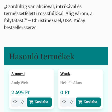
„Csordultig van akcióval, intrikával és
természetfeletti rosszfiúkkal. Alig várom, a
folytatást!” – Christine Gael, USA Today
bestsellerszerző
Hasonló termékek
A marsi
Wonk
Andy Weir
Helstáb Ákos
2 495 Ft
0 Ft
Kosárba
Kosárba