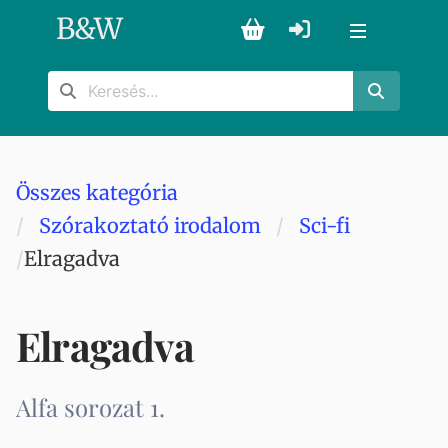
B
&
W
Összes kategória
Szórakoztató irodalom
Sci-fi
Elragadva
Elragadva
Alfa sorozat 1.