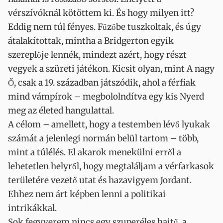
vérszívóknál kötöttem ki. És hogy milyen itt?
Eddig nem túl fényes. Fűzőbe tuszkoltak, és úgy
átalakítottak, mintha a Bridgerton egyik
szereplője lennék, mindezt azért, hogy részt
vegyek a szüreti játékon. Kicsit olyan, mint A nagy
Ő, csak a 19. században játszódik, ahol a férfiak
mind vámpírok – megbololndítva egy kis Nyerd
meg az életed hangulattal.
A célom – amellett, hogy a testemben lévő lyukak
számát a jelenlegi normán belül tartom – több,
mint a túlélés. El akarok menekülni erről a
lehetetlen helyről, hogy megtaláljam a vérfarkasok
területére vezető utat és hazavigyem Jordant.
Ehhez nem árt képben lenni a politikai
intrikákkal.
Sok fegyverem nincs egy szuperéles hajtű, a