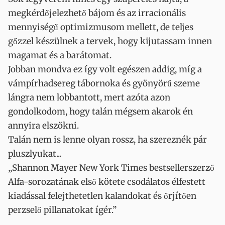
megkérdőjelezhető bájom és az irracionális
mennyiségű optimizmusom mellett, de teljes
gőzzel készülnek a tervek, hogy kijutassam innen
magamat és a barátomat.
Jobban mondva ez így volt egészen addig, míg a
vámpírhadsereg tábornoka és gyönyörű szeme
lángra nem lobbantott, mert azóta azon
gondolkodom, hogy talán mégsem akarok én
annyira elszökni.
Talán nem is lenne olyan rossz, ha szereznék pár
pluszlyukat...
„Shannon Mayer New York Times bestsellerszerző
Alfa-sorozatának első kötete csodálatos élfestett
kiadással felejthetetlen kalandokat és őrjítően
perzselő pillanatokat ígér.”