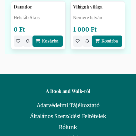
Danador
Világok világa
Helstáb Ákos
Nemere István
0 Ft
1 000 Ft
Kosárba
Kosárba
A Book and Walk-ról
Adatvédelmi Tájékoztató
Általános Szerződési Feltételek
Rólunk