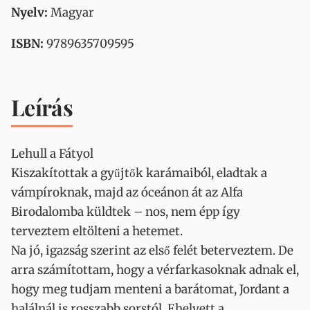
Nyelv:
Magyar
ISBN:
9789635709595
Leírás
Lehull a Fátyol
Kiszakítottak a gyűjtők karámaiból, eladtak a
vámpíroknak, majd az óceánon át az Alfa
Birodalomba küldtek – nos, nem épp így
terveztem eltölteni a hetemet.
Na jó, igazság szerint az első felét beterveztem. De
arra számítottam, hogy a vérfarkasoknak adnak el,
hogy meg tudjam menteni a barátomat, Jordant a
halálnál is rosszabb sorstól. Ehelyett a