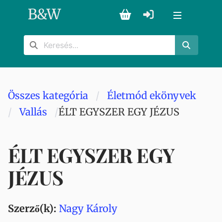
B
&
W
Összes kategória
Életmód ekönyvek
Vallás
ÉLT EGYSZER EGY JÉZUS
ÉLT EGYSZER EGY
JÉZUS
Szerző(k):
Nagy Károly