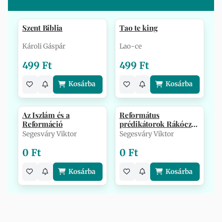
Szent Biblia
Tao te king
Károli Gáspár
Lao-ce
499 Ft
499 Ft
Kosárba
Kosárba
Az Iszlám és a
Református
Reformáció
prédikátorok Rákóczi
Ferenc szabadságh…
Segesváry Viktor
Segesváry Viktor
0 Ft
0 Ft
Kosárba
Kosárba