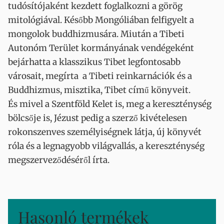
tudósítójaként kezdett foglalkozni a görög
mitológiával. Később Mongóliában felfigyelt a
mongolok buddhizmusára. Miután a Tibeti
Autonóm Terület kormányának vendégeként
bejárhatta a klasszikus Tibet legfontosabb
városait, megírta a Tibeti reinkarnációk és a
Buddhizmus, misztika, Tibet című könyveit.
És mivel a Szentföld Kelet is, meg a kereszténység
bölcsője is, Jézust pedig a szerző kivételesen
rokonszenves személyiségnek látja, új könyvét
róla és a legnagyobb világvallás, a kereszténység
megszerveződéséről írta.
Hasonló termékek