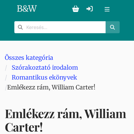
B
&
W
Összes kategória
Szórakoztató irodalom
Romantikus ekönyvek
Emlékezz rám, William Carter!
Emlékezz rám, William
Carter!