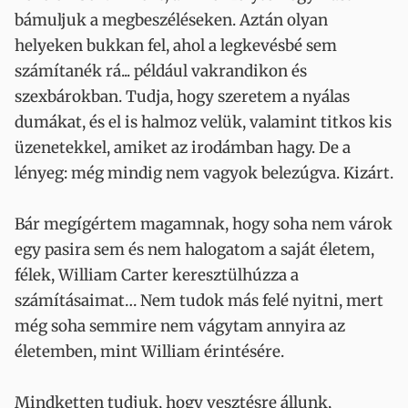
bámuljuk a megbeszéléseken. Aztán olyan
helyeken bukkan fel, ahol a legkevésbé sem
számítanék rá... például vakrandikon és
szexbárokban. Tudja, hogy szeretem a nyálas
dumákat, és el is halmoz velük, valamint titkos kis
üzenetekkel, amiket az irodámban hagy. De a
lényeg: még mindig nem vagyok belezúgva. Kizárt.
Bár megígértem magamnak, hogy soha nem várok
egy pasira sem és nem halogatom a saját életem,
félek, William Carter keresztülhúzza a
számításaimat… Nem tudok más felé nyitni, mert
még soha semmire nem vágytam annyira az
életemben, mint William érintésére.
Mindketten tudjuk, hogy vesztésre állunk,