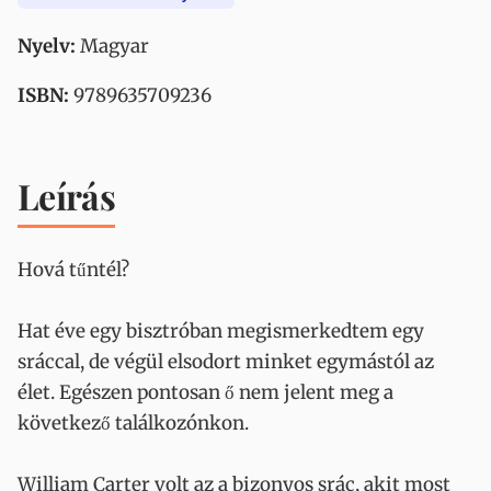
Nyelv:
Magyar
ISBN:
9789635709236
Leírás
Hová tűntél?
Hat éve egy bisztróban megismerkedtem egy
sráccal, de végül elsodort minket egymástól az
élet. Egészen pontosan ő nem jelent meg a
következő találkozónkon.
William Carter volt az a bizonyos srác, akit most