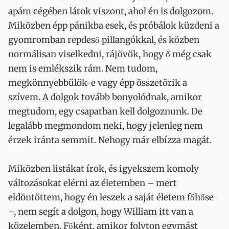
apám cégében látok viszont, ahol én is dolgozom.
Miközben épp pánikba esek, és próbálok küzdeni a
gyomromban repdeső pillangókkal, és közben
normálisan viselkedni, rájövök, hogy ő még csak
nem is emlékszik rám. Nem tudom,
megkönnyebbülök-e vagy épp összetörik a
szívem. A dolgok tovább bonyolódnak, amikor
megtudom, egy csapatban kell dolgoznunk. De
legalább megmondom neki, hogy jelenleg nem
érzek iránta semmit. Nehogy már elbízza magát.
Miközben listákat írok, és igyekszem komoly
változásokat elérni az életemben – mert
eldöntöttem, hogy én leszek a saját életem főhőse
–, nem segít a dolgon, hogy William itt van a
közelemben. Főként, amikor folyton egymást