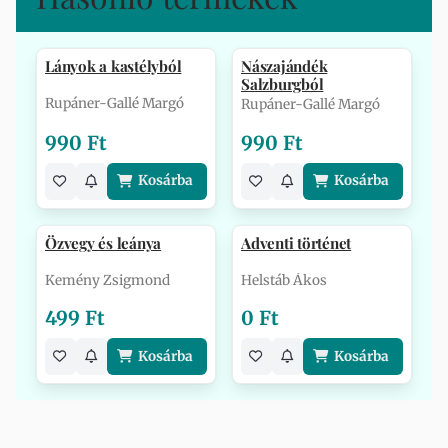
Lányok a kastélyból
Nászajándék
Salzburgból
Rupáner-Gallé Margó
Rupáner-Gallé Margó
990 Ft
990 Ft
Kosárba
Kosárba
Özvegy és leánya
Adventi történet
Kemény Zsigmond
Helstáb Ákos
499 Ft
0 Ft
Kosárba
Kosárba