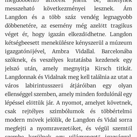
megdöbbentő áttörést jelent be, amelynek
messzeható következményei lesznek. Ám
Langdon és a több száz vendég legnagyobb
döbbenetére, az esemény még azelőtt tragikus
véget ér, hogy igazán elkezdődhetne. Langdon
kétségbeesett menekülésre kényszerül a múzeum
igazgatónőjével, Ambra Vidallal. Barcelonába
szöknek, és veszélyes kutatásba kezdenek egy
jelszó után, amely megnyitja Kirsch titkát.
Langdonnak és Vidalnak meg kell találnia az utat a
város labirintusszerű átjáróiban egy olyan
ellenséggel szemben, amely minden fordulónál egy
lépéssel előttük jár. A nyomot, amelyet követnek,
csak rejtélyes szimbólumok és többértelmű
modern művek jelölik, de Langdon és Vidal sorra
megfejti a nyomravezetőket, és végül szemtől