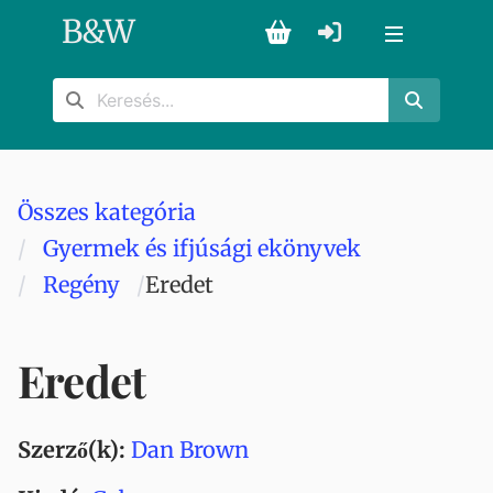
B
&
W
Összes kategória
Gyermek és ifjúsági ekönyvek
Regény
Eredet
Eredet
Szerző(k):
Dan Brown