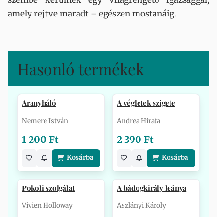
szembe kerülnek egy világrengető igazsággal,
amely rejtve maradt – egészen mostanáig.
Hasonló termékek
Aranyháló
A végletek szigete
Nemere István
Andrea Hirata
1 200 Ft
2 390 Ft
Kosárba
Kosárba
Pokoli szolgálat
A bádogkirály leánya
Vivien Holloway
Aszlányi Károly