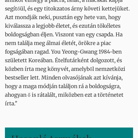
amikor elmegy a piacra, Ishát, a macskát kapja
segítőül, és egy titokzatos árny követi kettejüket.
Azt mondják neki, pusztán egy hete van, hogy
kiválassza a legjobb életet, és ezután tökéletes
boldogságban éljen. Viszont van egy csapda. Ha
nem találja meg álmai életét, örökre a piac
fogságában ragad. You Yeong-Gwang 1984-ben
született Koreában. Ételfutárként dolgozott, és
közben írta meg könyvét, amelyből nemzetközi
bestseller lett. Minden olvasójának azt kívánja,
hogy a maga módján találjon rá a boldogságra,
ahogyan ő is rátalált, miközben ezt a történetet
írta."