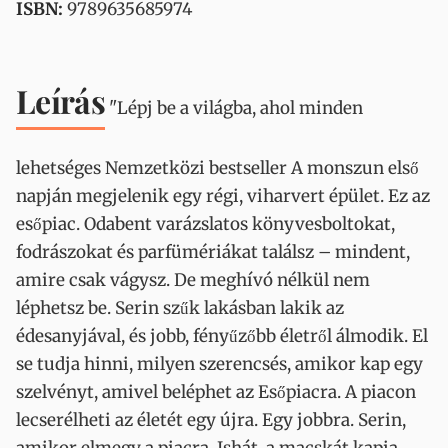
ISBN:
9789635685974
Leírás
"Lépj be a világba, ahol minden
lehetséges Nemzetközi bestseller A monszun első
napján megjelenik egy régi, viharvert épület. Ez az
esőpiac. Odabent varázslatos könyvesboltokat,
fodrászokat és parfümériákat találsz – mindent,
amire csak vágysz. De meghívó nélkül nem
léphetsz be. Serin szűk lakásban lakik az
édesanyjával, és jobb, fényűzőbb életről álmodik. El
se tudja hinni, milyen szerencsés, amikor kap egy
szelvényt, amivel beléphet az Esőpiacra. A piacon
lecserélheti az életét egy újra. Egy jobbra. Serin,