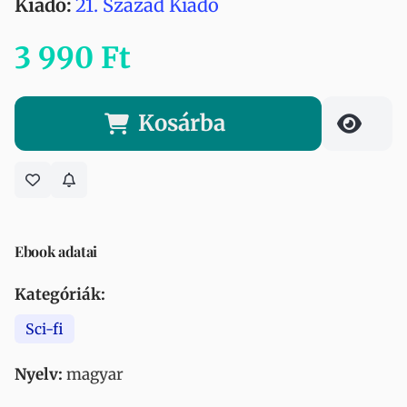
Kiadó:
21. Század Kiadó
3 990 Ft
Kosárba
Ebook adatai
Kategóriák:
Sci-fi
Nyelv:
magyar