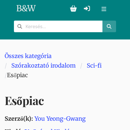
B
&
W
Összes kategória
Szórakoztató irodalom
Sci-fi
Esőpiac
Esőpiac
Szerző(k):
You Yeong-Gwang