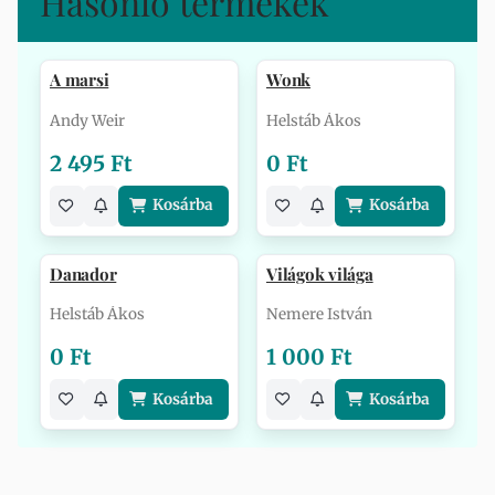
Hasonló termékek
A marsi
Wonk
Andy Weir
Helstáb Ákos
2 495 Ft
0 Ft
Kosárba
Kosárba
Danador
Világok világa
Helstáb Ákos
Nemere István
0 Ft
1 000 Ft
Kosárba
Kosárba