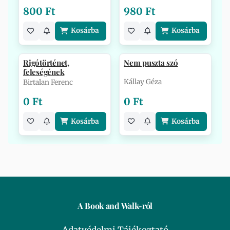
800 Ft
980 Ft
Kosárba
Kosárba
Rigótörténet,
Nem puszta szó
feleségének
Kállay Géza
Birtalan Ferenc
0 Ft
0 Ft
Kosárba
Kosárba
A Book and Walk-ról