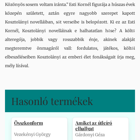
Közönyös sosem voltam iránta.” Esti Kornél figurája a húszas évek
közepén született, aztán egyre nagyobb szerepet kapott
Kosztolányi novelláiban, sőt verseibe is belopózott. Ki ez az Esti
Kornél, Kosztolányi novelláinak e halhatatlan hőse? A költő
alteregója, jobbik vagy rosszabbik énje, akinek alakját
megteremtve önmagáról vall: fordulatos, játékos, költői
elbeszéléseiben Kosztolányi az emberi élet fonákságait írja meg,
mély lírával.
Hasonló termékek
Összkonform
Amiket az útleíró
elhallgat
Vezekényi György
Gárdonyi Géza