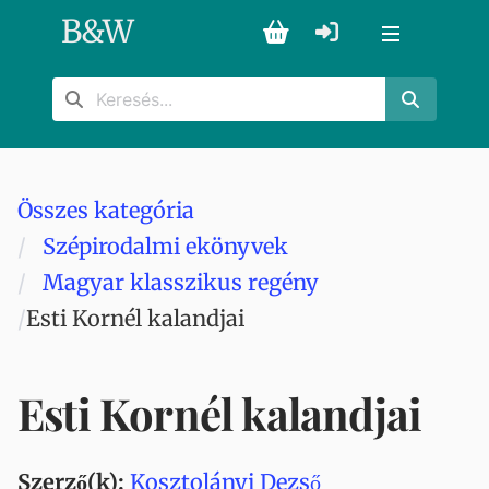
B
&
W
Összes kategória
Szépirodalmi ekönyvek
Magyar klasszikus regény
Esti Kornél kalandjai
Esti Kornél kalandjai
Szerző(k):
Kosztolányi Dezső