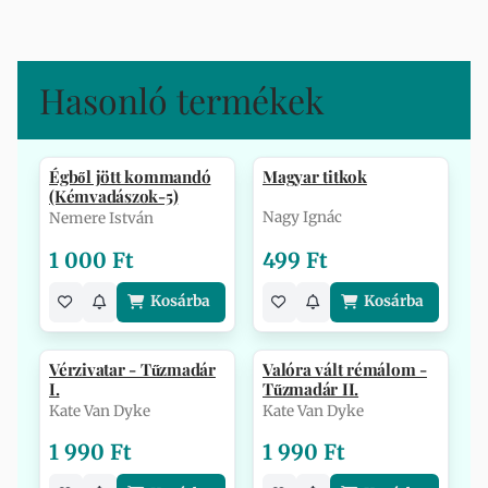
Hasonló termékek
Égből jött kommandó
Magyar titkok
(Kémvadászok-5)
Nagy Ignác
Nemere István
1 000 Ft
499 Ft
Kosárba
Kosárba
Vérzivatar - Tűzmadár
Valóra vált rémálom -
I.
Tűzmadár II.
Kate Van Dyke
Kate Van Dyke
1 990 Ft
1 990 Ft