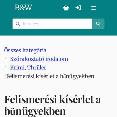
B
&
W
Összes kategória
Szórakoztató irodalom
Krimi, Thriller
Felismerési kísérlet a bűnügyekben
Felismerési kísérlet a
bűnügyekben