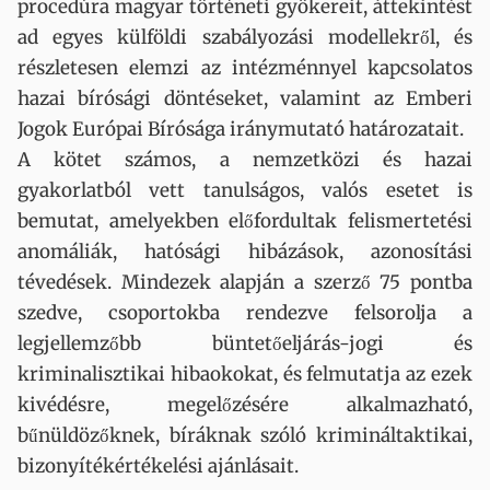
procedúra magyar történeti gyökereit, áttekintést
ad egyes külföldi szabályozási modellekről, és
részletesen elemzi az intézménnyel kapcsolatos
hazai bírósági döntéseket, valamint az Emberi
Jogok Európai Bírósága iránymutató határozatait.
A kötet számos, a nemzetközi és hazai
gyakorlatból vett tanulságos, valós esetet is
bemutat, amelyekben előfordultak felismertetési
anomáliák, hatósági hibázások, azonosítási
tévedések. Mindezek alapján a szerző 75 pontba
szedve, csoportokba rendezve felsorolja a
legjellemzőbb büntetőeljárás-jogi és
kriminalisztikai hibaokokat, és felmutatja az ezek
kivédésre, megelőzésére alkalmazható,
bűnüldözőknek, bíráknak szóló krimináltaktikai,
bizonyítékértékelési ajánlásait.