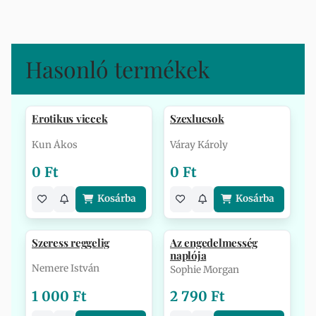
Hasonló termékek
Erotikus viccek
Szexlucsok
Kun Ákos
Váray Károly
0 Ft
0 Ft
Kosárba
Kosárba
Szeress reggelig
Az engedelmesség
naplója
Nemere István
Sophie Morgan
1 000 Ft
2 790 Ft