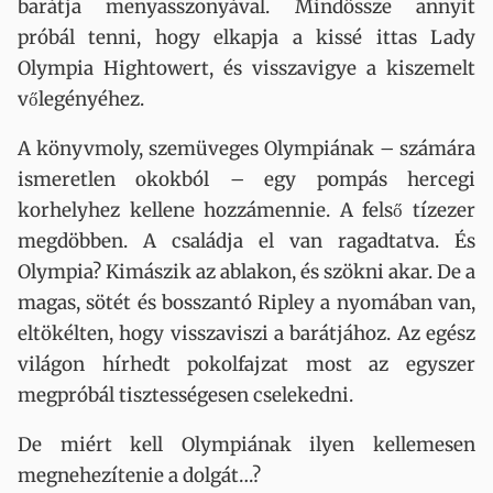
barátja menyasszonyával. Mindössze annyit
próbál tenni, hogy elkapja a kissé ittas Lady
Olympia Hightowert, és visszavigye a kiszemelt
vőlegényéhez.
A könyvmoly, szemüveges Olympiának – számára
ismeretlen okokból – egy pompás hercegi
korhelyhez kellene hozzámennie. A felső tízezer
megdöbben. A családja el van ragadtatva. És
Olympia? Kimászik az ablakon, és szökni akar. De a
magas, sötét és bosszantó Ripley a nyomában van,
eltökélten, hogy visszaviszi a barátjához. Az egész
világon hírhedt pokolfajzat most az egyszer
megpróbál tisztességesen cselekedni.
De miért kell Olympiának ilyen kellemesen
megnehezítenie a dolgát…?