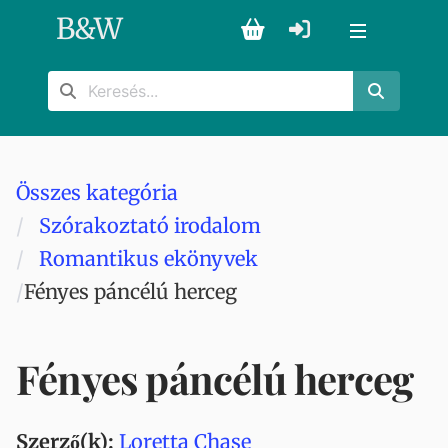
B
&
W
Összes kategória
Szórakoztató irodalom
Romantikus ekönyvek
Fényes páncélú herceg
Fényes páncélú herceg
Szerző(k):
Loretta Chase