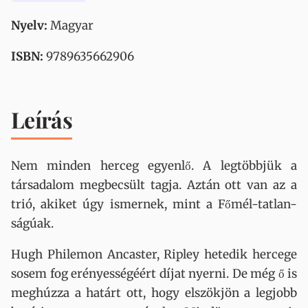
Nyelv:
Magyar
ISBN:
9789635662906
Leírás
Nem minden herceg egyenlő. A legtöbbjük a
társadalom megbecsült tagja. Aztán ott van az a
trió, akiket úgy ismernek, mint a Főmél-tatlan-
ságúak.
Hugh Philemon Ancaster, Ripley hetedik hercege
sosem fog erényességéért díjat nyerni. De még ő is
meghúzza a határt ott, hogy elszökjön a legjobb