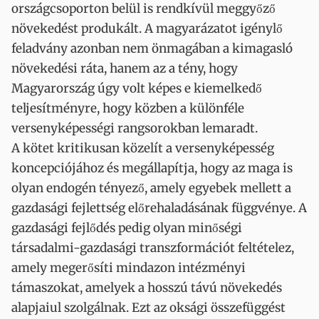
országcsoporton belül is rendkívül meggyőző
növekedést produkált. A magyarázatot igénylő
feladvány azonban nem önmagában a kimagasló
növekedési ráta, hanem az a tény, hogy
Magyarország úgy volt képes e kiemelkedő
teljesítményre, hogy közben a különféle
versenyképességi rangsorokban lemaradt.
A kötet kritikusan közelít a versenyképesség
koncepciójához és megállapítja, hogy az maga is
olyan endogén tényező, amely egyebek mellett a
gazdasági fejlettség előrehaladásának függvénye. A
gazdasági fejlődés pedig olyan minőségi
társadalmi-gazdasági transzformációt feltételez,
amely megerősíti mindazon intézményi
támaszokat, amelyek a hosszú távú növekedés
alapjaiul szolgálnak. Ezt az oksági összefüggést