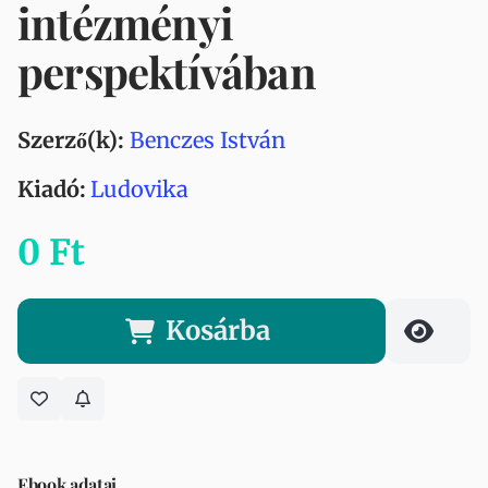
intézményi
perspektívában
Szerző(k):
Benczes István
Kiadó:
Ludovika
0 Ft
Kosárba
Ebook adatai