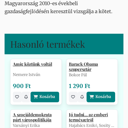
Magyarország 2010-es évekbeli
gazdaságfejlődésén keresztül vizsgálja a kötet.
Hasonló termékek
Amíg köztünk voltál
Barack Obama
szupersztár
Nemere István
Bokor Pál
900 Ft
1 290 Ft
Kosárba
Kosárba
A szociáldemokrata
Jó tudni... az emberi
párt várospolitikája
természetről
Varsányi Erika
Hajabács Enikő, Sosity Beáta