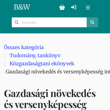
B
&
W
Összes kategória
Tudomány, tankönyv
Közgazdaságtani ekönyvek
Gazdasági növekedés és versenyképesség i
Gazdasági növekedés
és versenyképesség