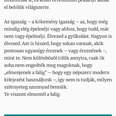
fordították le, és közel ötvenmillió példányt adtak
el belőlük világszerte.
Az igazság – a kőkemény igazság – az, hogy még
mindig elég épelméjű vagy ahhoz, hogy tudd, már
nem vagy épelméjű. Élvezed a gyilkolást. Nagyon is
élvezed. Azt is hiszed, hogy sokan vannak, akik
pontosan ugyanígy éreznek – vagy éreznének –,
mint te. Nem különbözöl tőlük annyira, csak ők
soha nem engedték meg maguknak, hogy
„elmenjenek a falig” – hogy egy népszerű modern
kifejezést használjunk –, így nem is tudják, milyen
szörnyeteg szunnyad bennük.
Te viszont elmentél a falig.