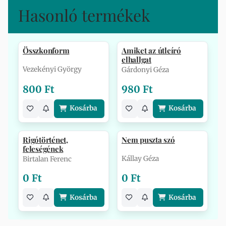
Hasonló termékek
Összkonform
Amiket az útleíró
elhallgat
Vezekényi György
Gárdonyi Géza
800 Ft
980 Ft
Kosárba
Kosárba
Rigótörténet,
Nem puszta szó
feleségének
Kállay Géza
Birtalan Ferenc
0 Ft
0 Ft
Kosárba
Kosárba