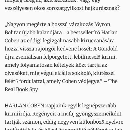
tényleg Greg az, akit keresnek? Vagy egy
veszélyesen okos sorozatgyilkost hajkurásznak?
„Nagyon megérte a hosszú várakozás Myron
Bolitar újabb kalandjára… a bestselleríró Harlan
Coben az eddigi legizgalmasabb kiruccanására
hozza vissza rajongói kedvenc hősét: A Gondold
újra zseniálisan felpörgetett, lebilincselő krimi,
amely folyamatosan kételyek közt tartja az
olvasókat, míg végül előáll a sokkoló, kiütéssel
felérő fordulattal, amely Coben védjegye.” – The
Real Book Spy
HARLAN COBEN napjaink egyik legnépszerűbb
krimiírója. Regényeit a műfaj gyöngyszemeiként
tartják számon, eddig negyven különböző nyelvre