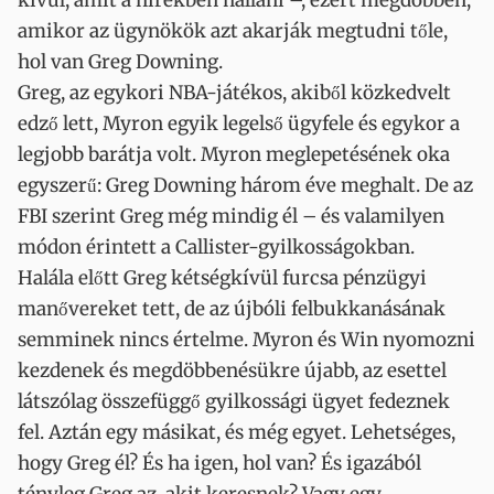
kívül, amit a hírekben hallani –, ezért megdöbben,
amikor az ügynökök azt akarják megtudni tőle,
hol van Greg Downing.
Greg, az egykori NBA-játékos, akiből közkedvelt
edző lett, Myron egyik legelső ügyfele és egykor a
legjobb barátja volt. Myron meglepetésének oka
egyszerű: Greg Downing három éve meghalt. De az
FBI szerint Greg még mindig él – és valamilyen
módon érintett a Callister-gyilkosságokban.
Halála előtt Greg kétségkívül furcsa pénzügyi
manővereket tett, de az újbóli felbukkanásának
semminek nincs értelme. Myron és Win nyomozni
kezdenek és megdöbbenésükre újabb, az esettel
látszólag összefüggő gyilkossági ügyet fedeznek
fel. Aztán egy másikat, és még egyet. Lehetséges,
hogy Greg él? És ha igen, hol van? És igazából