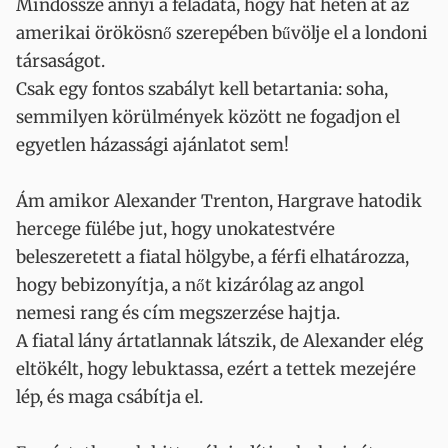
Mindössze annyi a feladata, hogy hat héten át az
amerikai örökösnő szerepében bűvölje el a londoni
társaságot.
Csak egy fontos szabályt kell betartania: soha,
semmilyen körülmények között ne fogadjon el
egyetlen házassági ajánlatot sem!
Ám amikor Alexander Trenton, Hargrave hatodik
hercege fülébe jut, hogy unokatestvére
beleszeretett a fiatal hölgybe, a férfi elhatározza,
hogy bebizonyítja, a nőt kizárólag az angol
nemesi rang és cím megszerzése hajtja.
A fiatal lány ártatlannak látszik, de Alexander elég
eltökélt, hogy lebuktassa, ezért a tettek mezejére
lép, és maga csábítja el.