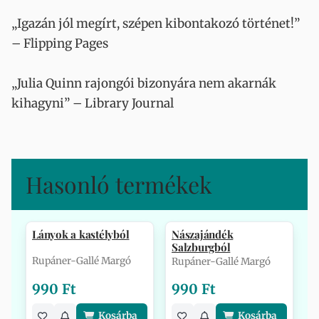
„Igazán jól megírt, szépen kibontakozó történet!”
– Flipping Pages
„Julia Quinn rajongói bizonyára nem akarnák
kihagyni” – Library Journal
Hasonló termékek
Lányok a kastélyból
Nászajándék
Salzburgból
Rupáner-Gallé Margó
Rupáner-Gallé Margó
990 Ft
990 Ft
Kosárba
Kosárba