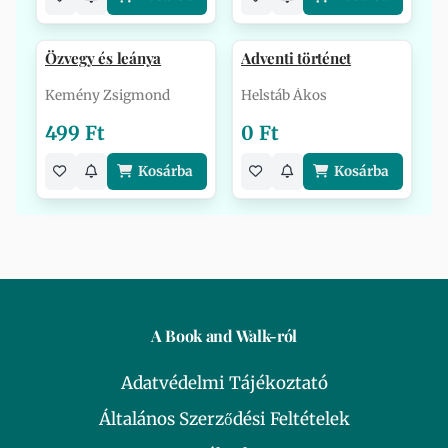
Özvegy és leánya
Adventi történet
Kemény Zsigmond
Helstáb Ákos
499 Ft
0 Ft
Kosárba
Kosárba
A Book and Walk-ról
Adatvédelmi Tájékoztató
Általános Szerződési Feltételek