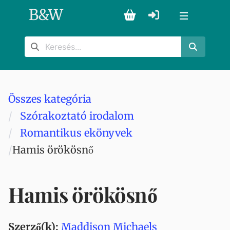
B
&
W
Összes kategória
Szórakoztató irodalom
Romantikus ekönyvek
Hamis örökösnő
Hamis örökösnő
Szerző(k):
Maddison Michaels