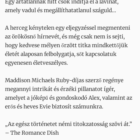
Egy ártatlannak hitt csók indítja el a lavinát,
amely vadul és megállíthatatlanul száguld…
A herceg kénytelen egy eljegyzéssel megmenteni
az örökösnő hírnevét, és még csak nem is sejti,
hogy kedvese mélyen őrzött titka mindkettőjük
életét alaposan felbolygatja, sőt kapcsolatuk
egyenesen életveszélyes.
Maddison Michaels Ruby-díjas szerző regénye
megannyi intrikát és érzéki pillanatot ígér,
amelyet a jóképű és gondoskodó Alex, valamint az
erős és heves Evie biztosít számunkra.
„Az egész történetet némi titokzatosság szövi át.”
– The Romance Dish