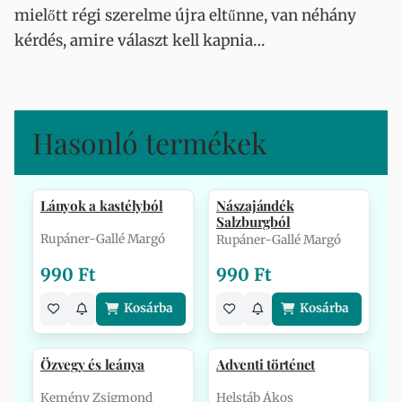
mielőtt régi szerelme újra eltűnne, van néhány
kérdés, amire választ kell kapnia…
Hasonló termékek
Lányok a kastélyból
Nászajándék
Salzburgból
Rupáner-Gallé Margó
Rupáner-Gallé Margó
990 Ft
990 Ft
Kosárba
Kosárba
Özvegy és leánya
Adventi történet
Kemény Zsigmond
Helstáb Ákos