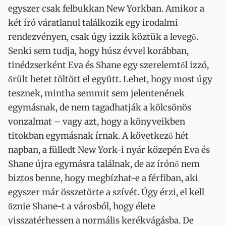
egyszer csak felbukkan New Yorkban. Amikor a
két író váratlanul találkozik egy irodalmi
rendezvényen, csak úgy izzik köztük a levegő.
Senki sem tudja, hogy húsz évvel korábban,
tinédzserként Eva és Shane egy szerelemtől izzó,
őrült hetet töltött el együtt. Lehet, hogy most úgy
tesznek, mintha semmit sem jelentenének
egymásnak, de nem tagadhatják a kölcsönös
vonzalmat – vagy azt, hogy a könyveikben
titokban egymásnak írnak. A következő hét
napban, a fülledt New York-i nyár közepén Eva és
Shane újra egymásra találnak, de az írónő nem
biztos benne, hogy megbízhat-e a férfiban, aki
egyszer már összetörte a szívét. Úgy érzi, el kell
űznie Shane-t a városból, hogy élete
visszatérhessen a normális kerékvágásba. De