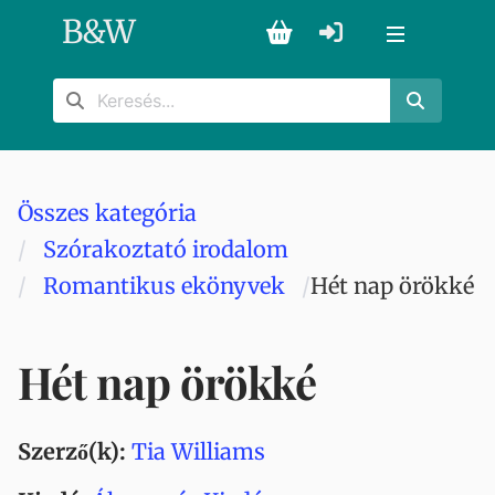
B
&
W
Összes kategória
Szórakoztató irodalom
Romantikus ekönyvek
Hét nap örökké
Hét nap örökké
Szerző(k):
Tia Williams