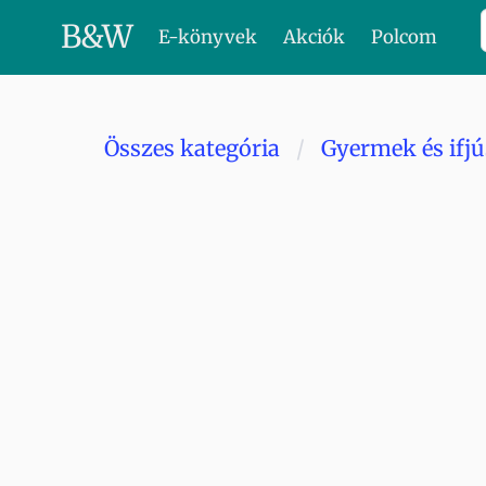
B
&
W
E-könyvek
Akciók
Polcom
Összes kategória
Gyermek és ifj