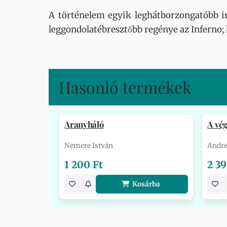
A történelem egyik leghátborzongatóbb ir
leggondolatébresztőbb regénye az Inferno; l
Hasonló termékek
Aranyháló
A vég
Nemere István
Andre
1 200 Ft
2 39
Kosárba