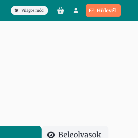
Hírlevél
Világos mód
Beleolvasok