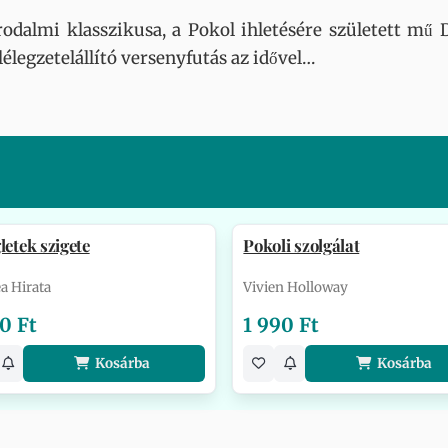
odalmi klasszikusa, a Pokol ihletésére született mű D
élegzetelállító versenyfutás az idővel…
letek szigete
Pokoli szolgálat
a Hirata
Vivien Holloway
0 Ft
1 990 Ft
Kosárba
Kosárba