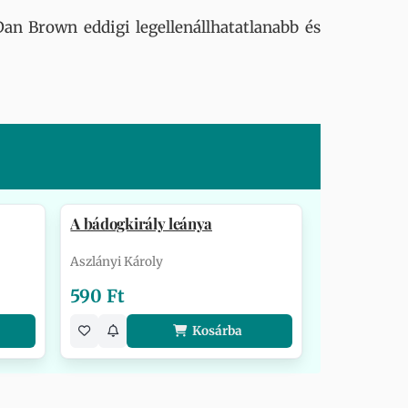
an Brown eddigi legellenállhatatlanabb és
A bádogkirály leánya
Aszlányi Károly
590 Ft
Kosárba