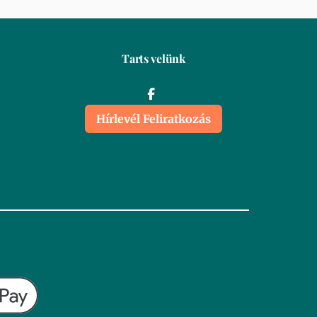
Tarts velünk
Hírlevél Feliratkozás