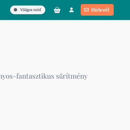
Hírlevél
Világos mód
yos-fantasztikus sűrítmény