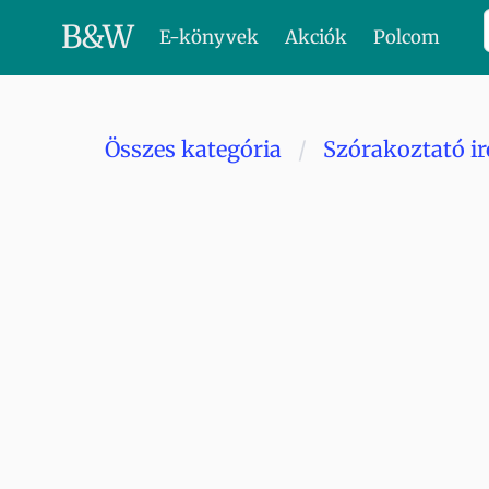
B
&
W
E-könyvek
Akciók
Polcom
Összes kategória
Szórakoztató i