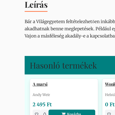
Leírás
Bár a Világegyetem feltételezhetően inkább
akadhatnak benne meglepetések. Például eg
Vajon a másféleség akadály-e a kapcsolatbal
Hasonló termékek
A marsi
Won
Andy Weir
Helst
2 495 Ft
0 Ft
Kosárba