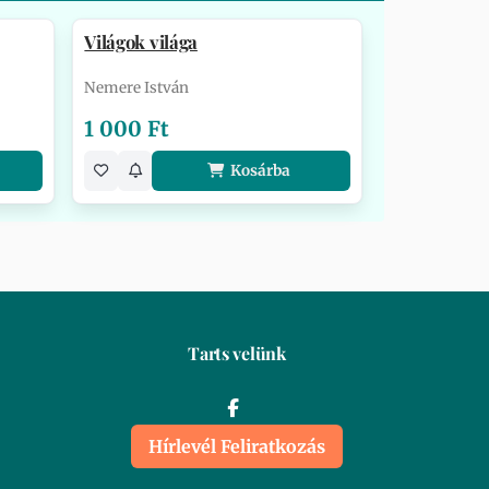
Világok világa
Nemere István
1 000 Ft
Kosárba
Tarts velünk
Hírlevél Feliratkozás