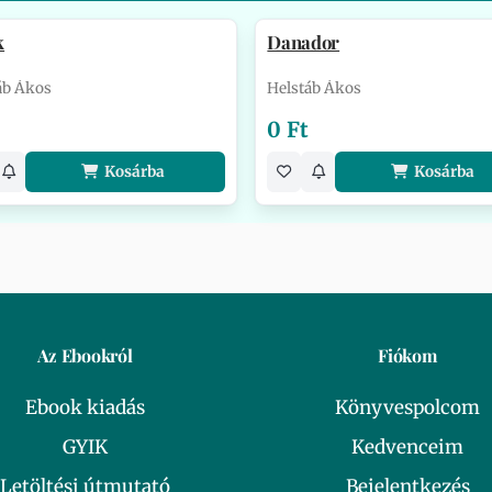
k
Danador
áb Ákos
Helstáb Ákos
0 Ft
Kosárba
Kosárba
Az Ebookról
Fiókom
Ebook kiadás
Könyvespolcom
GYIK
Kedvenceim
Letöltési útmutató
Bejelentkezés