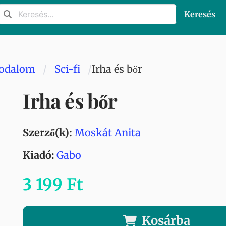
Keresés
rodalom
Sci-fi
Irha és bőr
Irha és bőr
Szerző(k):
Moskát Anita
Kiadó:
Gabo
3 199 Ft
Kosárba