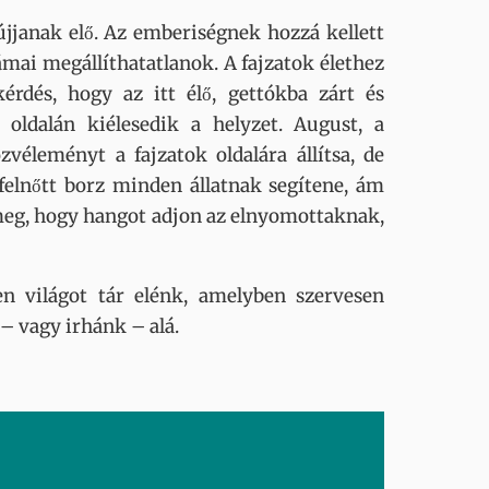
bújjanak elő. Az emberiségnek hozzá kellett
mai megállíthatatlanok. A fajzatok élethez
rdés, hogy az itt élő, gettókba zárt és
oldalán kiélesedik a helyzet. August, a
leményt a fajzatok oldalára állítsa, de
t felnőtt borz minden állatnak segítene, ám
rja meg, hogy hangot adjon az elnyomottaknak,
n világot tár elénk, amelyben szervesen
 – vagy irhánk – alá.