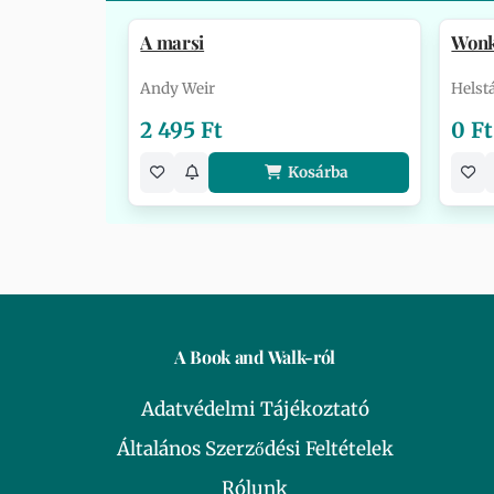
A marsi
Won
Andy Weir
Helst
2 495 Ft
0 Ft
Kosárba
A Book and Walk-ról
Adatvédelmi Tájékoztató
Általános Szerződési Feltételek
Rólunk