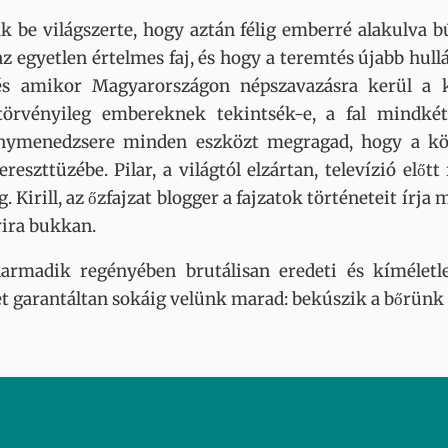
ak be világszerte, hogy aztán félig emberré alakulva 
 egyetlen értelmes faj, és hogy a teremtés újabb hullá
 és amikor Magyarországon népszavazásra kerül a ké
törvényileg embereknek tekintsék-e, a fal mindkét 
ymenedzsere minden eszközt megragad, hogy a közvé
szttüzébe. Pilar, a világtól elzártan, televízió előt
eg. Kirill, az őzfajzat blogger a fajzatok történeteit í
rira bukkan.
armadik regényében brutálisan eredeti és kíméletle
net garantáltan sokáig velünk marad: bekúszik a bőrünk