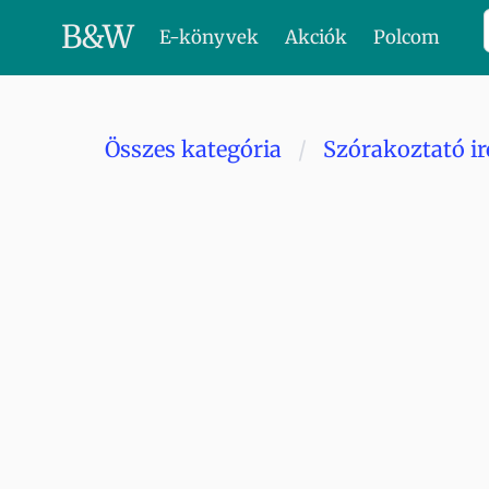
B
&
W
E-könyvek
Akciók
Polcom
Összes kategória
Szórakoztató i