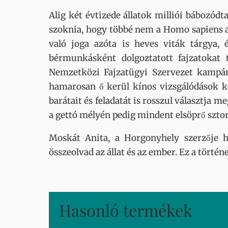
Alig két évtizede állatok milliói bábozódt
szoknia, hogy többé nem a Homo sapiens az
való joga azóta is heves viták tárgya,
bérmunkásként dolgoztatott fajzatokat 
Nemzetközi Fajzatügyi Szervezet kampán
hamarosan ő kerül kínos vizsgálódások kere
barátait és feladatát is rosszul választja m
a gettó mélyén pedig mindent elsöprő szto
Moskát Anita, a Horgonyhely szerzője h
összeolvad az állat és az ember. Ez a törté
Hasonló termékek