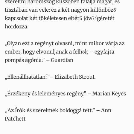
szerelmi háromszög küszöbén találja magát, és
tisztában van vele: ez a két nagyon különböző
kapcsolat két tökéletesen eltérő jövő ígéretét
hordozza.
„Olyan ezt a regényt olvasni, mint mikor várja az
ember, hogy elvonuljanak a felhők – egyfajta
pompás agónia.” – Guardian
„Ellenállhatatlan.” – Elizabeth Strout
„Érzékeny és leleményes regény.” – Marian Keyes
„Az Írók és szerelmek boldoggá tett.” – Ann
Patchett