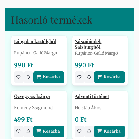
Hasonló termékek
Lányok a kastélyból
Nászajándék
Salzburgból
Rupáner-Gallé Margó
Rupáner-Gallé Margó
990 Ft
990 Ft
Kosárba
Kosárba
Özvegy és leánya
Adventi történet
Kemény Zsigmond
Helstáb Ákos
499 Ft
0 Ft
Kosárba
Kosárba