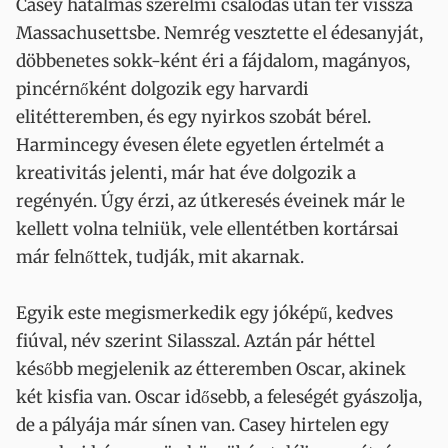
Casey hatalmas szerelmi csalódás után tér vissza
Massachusettsbe. Nemrég vesztette el édesanyját,
döbbenetes sokk-ként éri a fájdalom, magányos,
pincérnőként dolgozik egy harvardi
elitétteremben, és egy nyirkos szobát bérel.
Harmincegy évesen élete egyetlen értelmét a
kreativitás jelenti, már hat éve dolgozik a
regényén. Úgy érzi, az útkeresés éveinek már le
kellett volna telniük, vele ellentétben kortársai
már felnőttek, tudják, mit akarnak.
Egyik este megismerkedik egy jóképű, kedves
fiúval, név szerint Silasszal. Aztán pár héttel
később megjelenik az étteremben Oscar, akinek
két kisfia van. Oscar idősebb, a feleségét gyászolja,
de a pályája már sínen van. Casey hirtelen egy