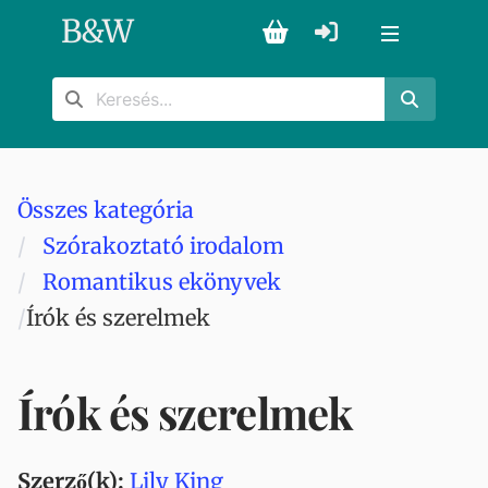
B
&
W
Összes kategória
Szórakoztató irodalom
Romantikus ekönyvek
Írók és szerelmek
Írók és szerelmek
Szerző(k):
Lily King