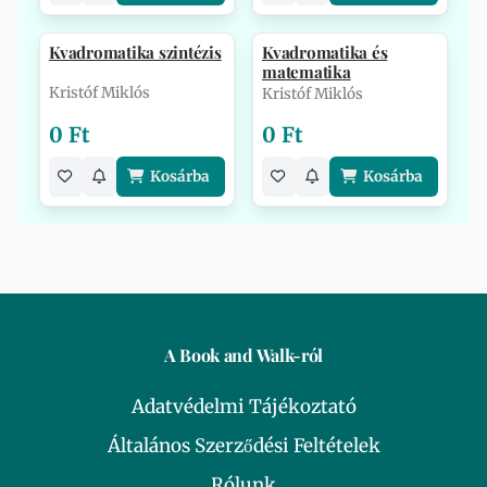
Kvadromatika szintézis
Kvadromatika és
matematika
Kristóf Miklós
Kristóf Miklós
0 Ft
0 Ft
Kosárba
Kosárba
A Book and Walk-ról
Adatvédelmi Tájékoztató
Általános Szerződési Feltételek
Rólunk