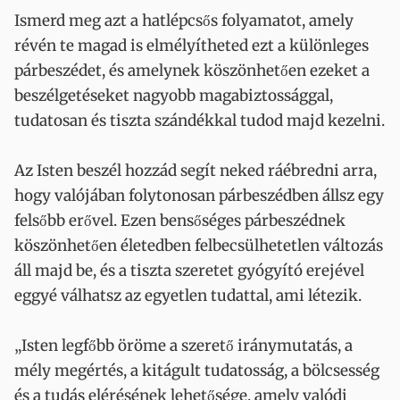
Ismerd meg azt a hatlépcsős folyamatot, amely
révén te magad is elmélyítheted ezt a különleges
párbeszédet, és amelynek köszönhetően ezeket a
beszélgetéseket nagyobb magabiztossággal,
tudatosan és tiszta szándékkal tudod majd kezelni.
Az Isten beszél hozzád segít neked ráébredni arra,
hogy valójában folytonosan párbeszédben állsz egy
felsőbb erővel. Ezen bensőséges párbeszédnek
köszönhetően életedben felbecsülhetetlen változás
áll majd be, és a tiszta szeretet gyógyító erejével
eggyé válhatsz az egyetlen tudattal, ami létezik.
„Isten legfőbb öröme a szerető iránymutatás, a
mély megértés, a kitágult tudatosság, a bölcsesség
és a tudás elérésének lehetősége, amely valódi