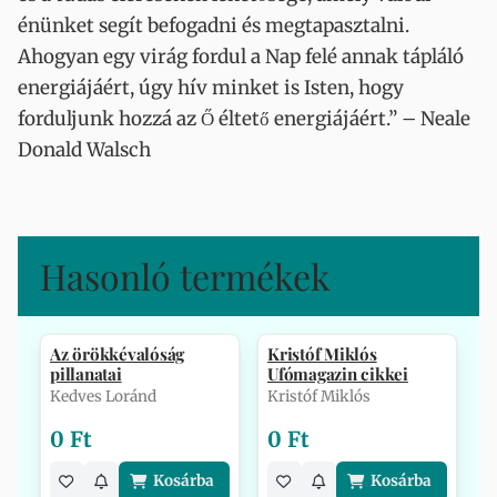
énünket segít befogadni és megtapasztalni.
Ahogyan egy virág fordul a Nap felé annak tápláló
energiájáért, úgy hív minket is Isten, hogy
forduljunk hozzá az Ő éltető energiájáért.” – Neale
Donald Walsch
Hasonló termékek
Az örökkévalóság
Kristóf Miklós
pillanatai
Ufómagazin cikkei
Kedves Loránd
Kristóf Miklós
0 Ft
0 Ft
Kosárba
Kosárba