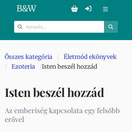
B
&
W
Összes kategória
Életmód ekönyvek
Ezoteria
Isten beszél hozzád
Isten beszél hozzád
Az emberiség kapcsolata egy felsőbb
erővel