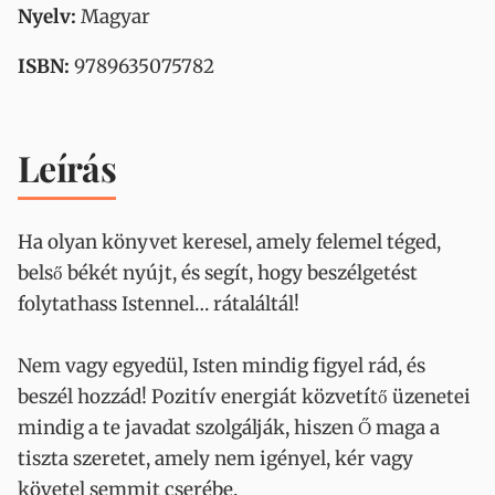
Nyelv:
Magyar
ISBN:
9789635075782
Leírás
Ha olyan könyvet keresel, amely felemel téged,
belső békét nyújt, és segít, hogy beszélgetést
folytathass Istennel… rátaláltál!
Nem vagy egyedül, Isten mindig figyel rád, és
beszél hozzád! Pozitív energiát közvetítő üzenetei
mindig a te javadat szolgálják, hiszen Ő maga a
tiszta szeretet, amely nem igényel, kér vagy
követel semmit cserébe.