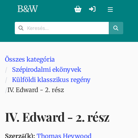
B
&
W
Összes kategória
Szépirodalmi ekönyvek
Külföldi klasszikus regény
IV. Edward - 2. rész
IV. Edward - 2. rész
Szerző(k):
Thomas Heywood