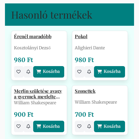
Hasonló termékek
Ércnél maradóbb
Pokol
Kosztolányi Dezső
Alighieri Dante
980 Ft
980 Ft
Kosárba
Kosárba
Merlin születése avagy
Szonettek
a gyermek meglelte
apját
William Shakespeare
William Shakespeare
900 Ft
700 Ft
Kosárba
Kosárba