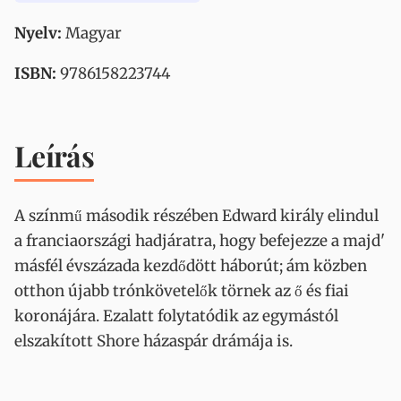
Nyelv:
Magyar
ISBN:
9786158223744
Leírás
A színmű második részében Edward király elindul
a franciaországi hadjáratra, hogy befejezze a majd'
másfél évszázada kezdődött háborút; ám közben
otthon újabb trónkövetelők törnek az ő és fiai
koronájára. Ezalatt folytatódik az egymástól
elszakított Shore házaspár drámája is.