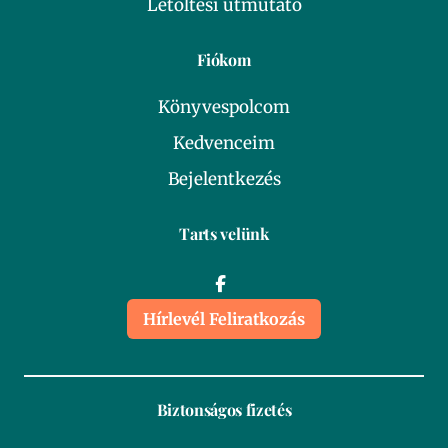
Letöltési útmutató
Fiókom
Könyvespolcom
Kedvenceim
Bejelentkezés
Tarts velünk
Hírlevél Feliratkozás
Biztonságos fizetés