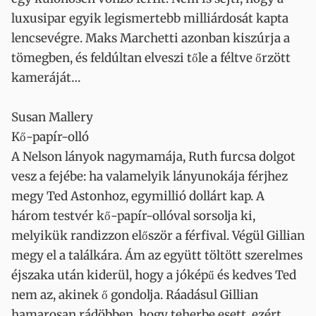
luxusipar egyik legismertebb milliárdosát kapta
lencsevégre. Maks Marchetti azonban kiszúrja a
tömegben, és feldúltan elveszi tőle a féltve őrzött
kameráját…
Susan Mallery
Kő-papír-olló
A Nelson lányok nagymamája, Ruth furcsa dolgot
vesz a fejébe: ha valamelyik lányunokája férjhez
megy Ted Astonhoz, egymillió dollárt kap. A
három testvér kő-papír-ollóval sorsolja ki,
melyikük randizzon először a férfival. Végül Gillian
megy el a találkára. Ám az együtt töltött szerelmes
éjszaka után kiderül, hogy a jóképű és kedves Ted
nem az, akinek ő gondolja. Ráadásul Gillian
hamarosan rádöbben, hogy teherbe esett, ezért