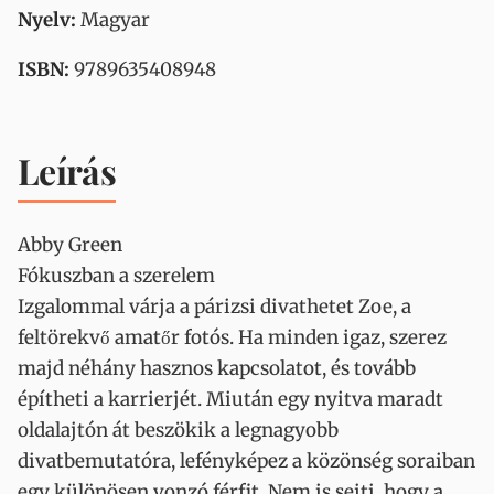
Nyelv:
Magyar
ISBN:
9789635408948
Leírás
Abby Green
Fókuszban a szerelem
Izgalommal várja a párizsi divathetet Zoe, a
feltörekvő amatőr fotós. Ha minden igaz, szerez
majd néhány hasznos kapcsolatot, és tovább
építheti a karrierjét. Miután egy nyitva maradt
oldalajtón át beszökik a legnagyobb
divatbemutatóra, lefényképez a közönség soraiban
egy különösen vonzó férfit. Nem is sejti, hogy a