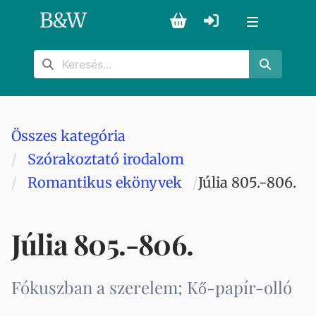
B
&
W
Összes kategória
Szórakoztató irodalom
Romantikus ekönyvek
Júlia 805.-806.
Júlia 805.-806.
Fókuszban a szerelem; Kő-papír-olló