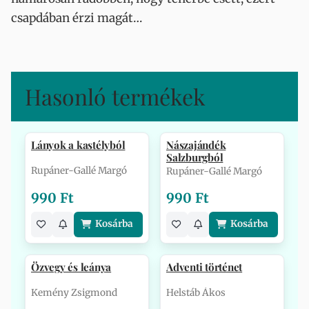
csapdában érzi magát…
Hasonló termékek
Lányok a kastélyból
Nászajándék
Salzburgból
Rupáner-Gallé Margó
Rupáner-Gallé Margó
990 Ft
990 Ft
Kosárba
Kosárba
Özvegy és leánya
Adventi történet
Kemény Zsigmond
Helstáb Ákos