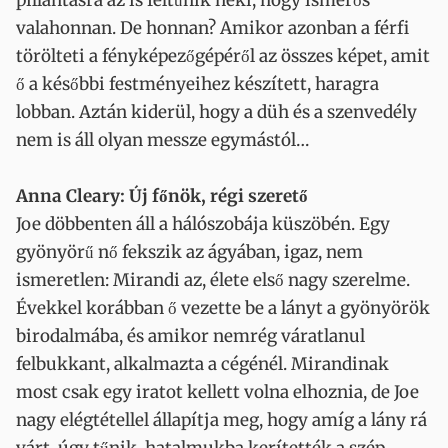
pillantásra az is feltűnik neki, hogy ismerős
valahonnan. De honnan? Amikor azonban a férfi
törölteti a fényképezőgépéről az összes képet, amit
ő a későbbi festményeihez készített, haragra
lobban. Aztán kiderül, hogy a düh és a szenvedély
nem is áll olyan messze egymástól…
Anna Cleary: Új főnök, régi szerető
Joe döbbenten áll a hálószobája küszöbén. Egy
gyönyörű nő fekszik az ágyában, igaz, nem
ismeretlen: Mirandi az, élete első nagy szerelme.
Évekkel korábban ő vezette be a lányt a gyönyörök
birodalmába, és amikor nemrég váratlanul
felbukkant, alkalmazta a cégénél. Mirandinak
most csak egy iratot kellett volna elhoznia, de Joe
nagy elégtétellel állapítja meg, hogy amíg a lány rá