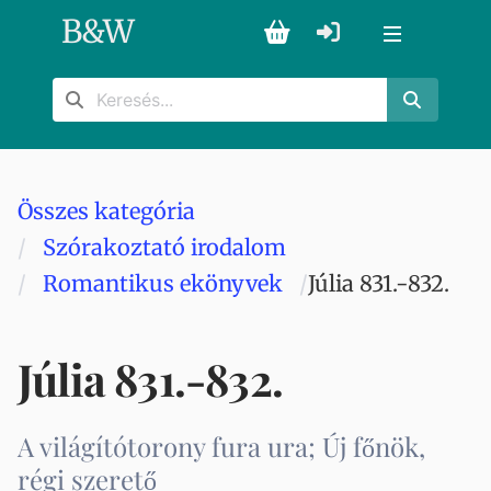
B
&
W
Összes kategória
Szórakoztató irodalom
Romantikus ekönyvek
Júlia 831.-832.
Júlia 831.-832.
A világítótorony fura ura; Új főnök,
régi szerető