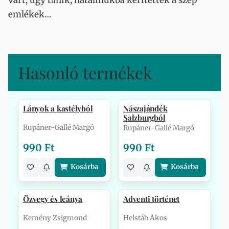
várt, úgy tűnik, hatalmukba kerítették a szép
emlékek…
Hasonló termékek
Lányok a kastélyból
Nászajándék
Salzburgból
Rupáner-Gallé Margó
Rupáner-Gallé Margó
990 Ft
990 Ft
Kosárba
Kosárba
Özvegy és leánya
Adventi történet
Kemény Zsigmond
Helstáb Ákos