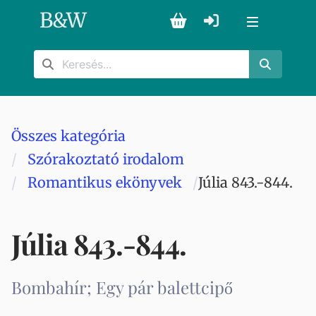
B
&
W
Összes kategória
Szórakoztató irodalom
Romantikus ekönyvek
Júlia 843.-844.
Júlia 843.-844.
Bombahír; Egy pár balettcipő