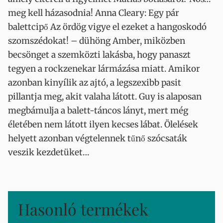
meg kell házasodnia! Anna Cleary: Egy pár
balettcipő Az ördög vigye el ezeket a hangoskodó
szomszédokat! – dühöng Amber, miközben
becsönget a szemközti lakásba, hogy panaszt
tegyen a rockzenekar lármázása miatt. Amikor
azonban kinyílik az ajtó, a legszexibb pasit
pillantja meg, akit valaha látott. Guy is alaposan
megbámulja a balett-táncos lányt, mert még
életében nem látott ilyen kecses lábat. Ölelések
helyett azonban végtelennek tűnő szócsaták
veszik kezdetüket…
Hasonló termékek