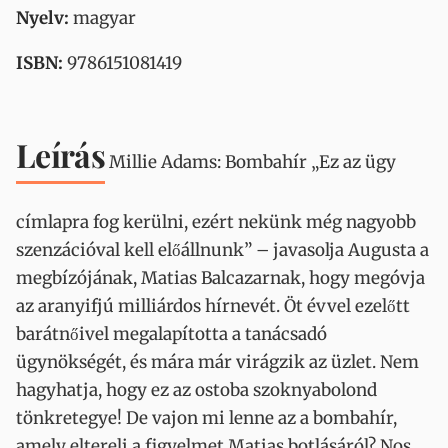
Nyelv:
magyar
ISBN:
9786151081419
Leírás
Millie Adams: Bombahír „Ez az ügy
címlapra fog kerülni, ezért nekünk még nagyobb
szenzációval kell előállnunk” – javasolja Augusta a
megbízójának, Matias Balcazarnak, hogy megóvja
az aranyifjú milliárdos hírnevét. Öt évvel ezelőtt
barátnőivel megalapította a tanácsadó
ügynökségét, és mára már virágzik az üzlet. Nem
hagyhatja, hogy ez az ostoba szoknyabolond
tönkretegye! De vajon mi lenne az a bombahír,
amely eltereli a figyelmet Matias botlásáról? Nos…