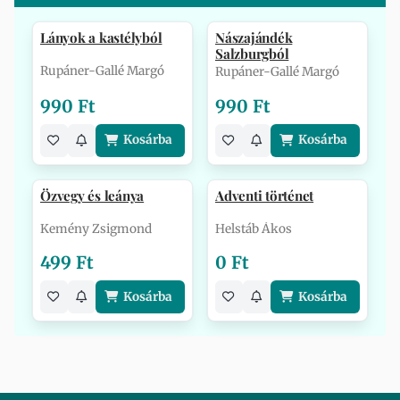
Lányok a kastélyból
Nászajándék
Salzburgból
Rupáner-Gallé Margó
Rupáner-Gallé Margó
990 Ft
990 Ft
Kosárba
Kosárba
Özvegy és leánya
Adventi történet
Kemény Zsigmond
Helstáb Ákos
499 Ft
0 Ft
Kosárba
Kosárba