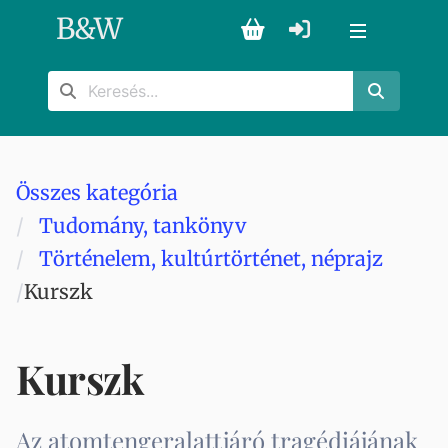
B
&
W
Összes kategória
Tudomány, tankönyv
Történelem, kultúrtörténet, néprajz
Kurszk
Kurszk
Az atomtengeralattjáró tragédiájának