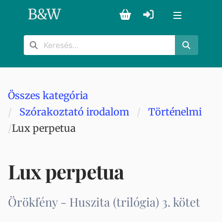
B
&
W
Összes kategória
Szórakoztató irodalom
Történelmi
Lux perpetua
Lux perpetua
Örökfény - Huszita (trilógia) 3. kötet