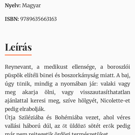
Nyelv:
Magyar
ISBN:
9789635663163
Leírás
Reynevant, a medikust ellensége, a boroszlói
püspök elítéli bűnei és boszorkányság miatt. A baj,
úgy tűnik, mindig a nyomában jár: valaki vagy
meg akarja ölni, vagy visszautasíthatatlan
ajánlattal keresi meg, szíve hölgyét, Nicolette-et
pedig elrabolják.
Útja Sziléziába és Bohémiába vezet, ahol véres
vallási háború dúl, az őt üldöző sötét erők pedig
már nem rejtegetik ördögi természetüket…