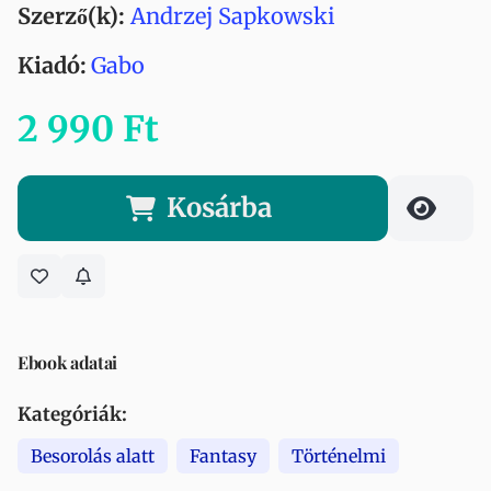
Szerző(k):
Andrzej Sapkowski
Kiadó:
Gabo
2 990 Ft
Kosárba
Ebook adatai
Kategóriák:
Besorolás alatt
Fantasy
Történelmi