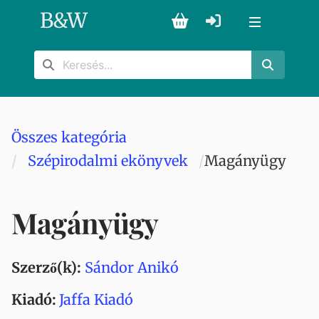
B
&
W
Összes kategória
Szépirodalmi ekönyvek
Magányügy
Magányügy
Szerző(k):
Sándor Anikó
Kiadó:
Jaffa Kiadó