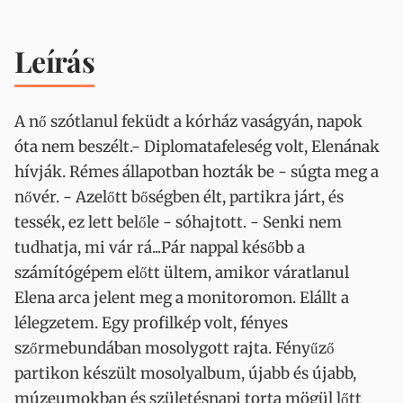
Leírás
A nő szótlanul feküdt a kórház vaságyán, napok
óta nem beszélt.- Diplomatafeleség volt, Elenának
hívják. Rémes állapotban hozták be - súgta meg a
nővér. - Azelőtt bőségben élt, partikra járt, és
tessék, ez lett belőle - sóhajtott. - Senki nem
tudhatja, mi vár rá...Pár nappal később a
számítógépem előtt ültem, amikor váratlanul
Elena arca jelent meg a monitoromon. Elállt a
lélegzetem. Egy profilkép volt, fényes
szőrmebundában mosolygott rajta. Fényűző
partikon készült mosolyalbum, újabb és újabb,
múzeumokban és születésnapi torta mögül lőtt