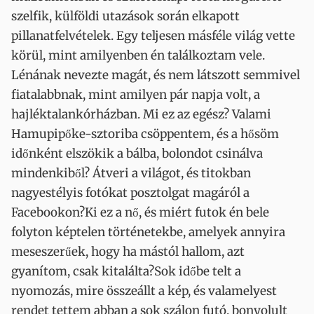
szelfik, külföldi utazások során elkapott
pillanatfelvételek. Egy teljesen másféle világ vette
körül, mint amilyenben én találkoztam vele.
Lénának nevezte magát, és nem látszott semmivel
fiatalabbnak, mint amilyen pár napja volt, a
hajléktalankórházban. Mi ez az egész? Valami
Hamupipőke-sztoriba csöppentem, és a hősöm
időnként elszökik a bálba, bolondot csinálva
mindenkiből? Átveri a világot, és titokban
nagyestélyis fotókat posztolgat magáról a
Facebookon?Ki ez a nő, és miért futok én bele
folyton képtelen történetekbe, amelyek annyira
meseszerűek, hogy ha mástól hallom, azt
gyanítom, csak kitalálta?Sok időbe telt a
nyomozás, mire összeállt a kép, és valamelyest
rendet tettem abban a sok szálon futó, bonyolult