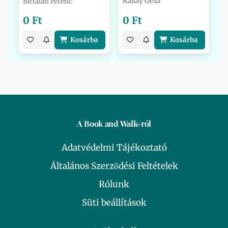
Kállay Géza
Birtalan Ferenc
0 Ft
0 Ft
Kosárba
Kosárba
A Book and Walk-ról
Adatvédelmi Tájékoztató
Általános Szerződési Feltételek
Rólunk
Süti beállítások