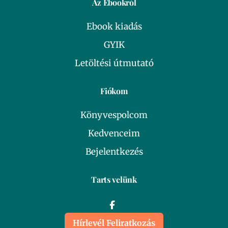
Az Ebookról
Ebook kiadás
GYIK
Letöltési útmutató
Fiókom
Könyvespolcom
Kedvenceim
Bejelentkezés
Tarts velünk
Hírlevél Feliratkozás