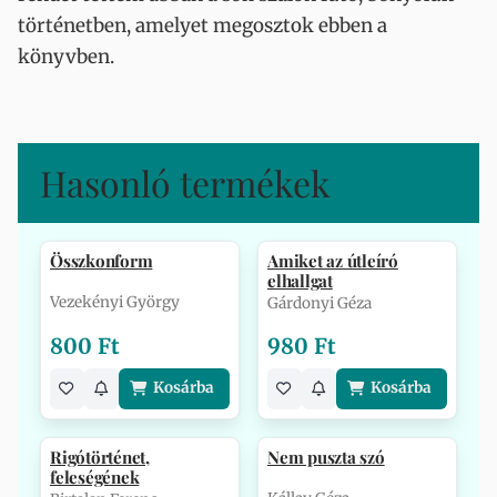
történetben, amelyet megosztok ebben a
könyvben.
Hasonló termékek
Összkonform
Amiket az útleíró
elhallgat
Vezekényi György
Gárdonyi Géza
800 Ft
980 Ft
Kosárba
Kosárba
Rigótörténet,
Nem puszta szó
feleségének