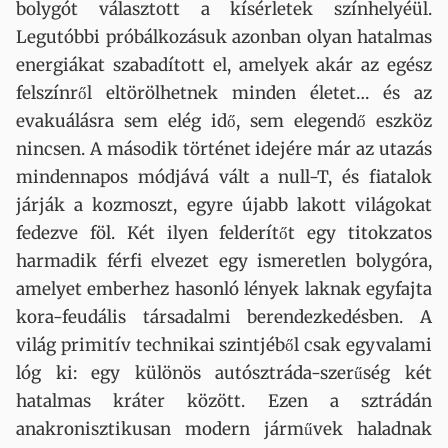
bolygót választott a kísérletek színhelyéül.
Legutóbbi próbálkozásuk azonban olyan hatalmas
energiákat szabadított el, amelyek akár az egész
felszínről eltörölhetnek minden életet… és az
evakuálásra sem elég idő, sem elegendő eszköz
nincsen. A második történet idejére már az utazás
mindennapos módjává vált a null-T, és fiatalok
járják a kozmoszt, egyre újabb lakott világokat
fedezve föl. Két ilyen felderítőt egy titokzatos
harmadik férfi elvezet egy ismeretlen bolygóra,
amelyet emberhez hasonló lények laknak egyfajta
kora-feudális társadalmi berendezkedésben. A
világ primitív technikai szintjéből csak egyvalami
lóg ki: egy különös autósztráda-szerűség két
hatalmas kráter között. Ezen a sztrádán
anakronisztikusan modern járművek haladnak