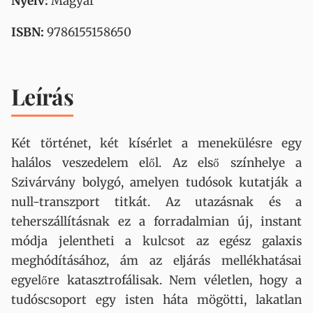
Nyelv:
Magyar
ISBN:
9786155158650
Leírás
Két történet, két kísérlet a menekülésre egy
halálos veszedelem elől. Az első színhelye a
Szivárvány bolygó, amelyen tudósok kutatják a
null-transzport titkát. Az utazásnak és a
teherszállításnak ez a forradalmian új, instant
módja jelentheti a kulcsot az egész galaxis
meghódításához, ám az eljárás mellékhatásai
egyelőre katasztrofálisak. Nem véletlen, hogy a
tudóscsoport egy isten háta mögötti, lakatlan