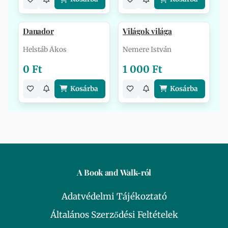
Danador
Világok világa
Helstáb Ákos
Nemere István
0 Ft
1 000 Ft
Kosárba
Kosárba
A Book and Walk-ról
Adatvédelmi Tájékoztató
Általános Szerződési Feltételek