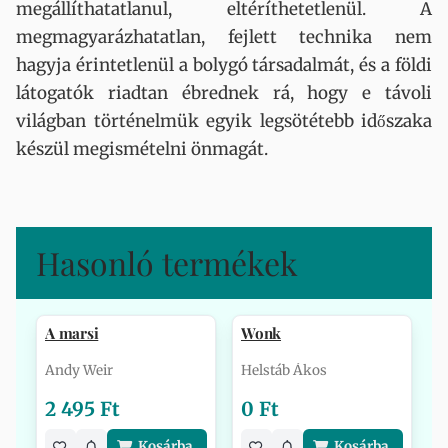
megállíthatatlanul, eltéríthetetlenül. A
megmagyarázhatatlan, fejlett technika nem
hagyja érintetlenül a bolygó társadalmát, és a földi
látogatók riadtan ébrednek rá, hogy e távoli
világban történelmük egyik legsötétebb időszaka
készül megismételni önmagát.
Hasonló termékek
A marsi
Wonk
Andy Weir
Helstáb Ákos
2 495 Ft
0 Ft
Kosárba
Kosárba