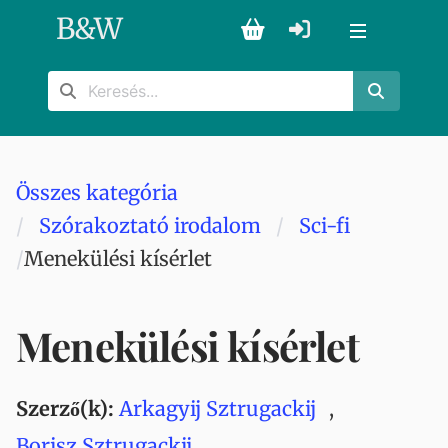
B
&
W
Összes kategória
Szórakoztató irodalom
Sci-fi
Menekülési kísérlet
Menekülési kísérlet
Szerző(k):
Arkagyij Sztrugackij
,
Borisz Sztrugackij