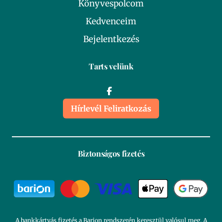
Könyvespolcom
Kedvenceim
Bejelentkezés
Tarts velünk
Hírlevél Feliratkozás
Biztonságos fizetés
A bankkártyás fizetés a Barion rendszerén keresztül valósul meg. A