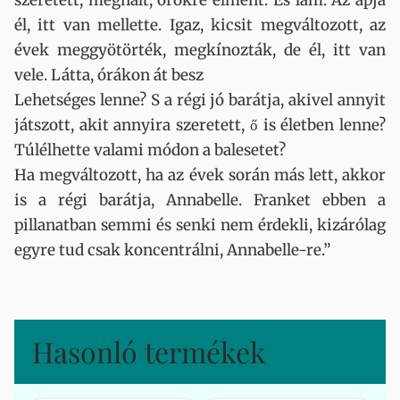
szeretett, meghalt, örökre elment. És lám. Az apja
él, itt van mellette. Igaz, kicsit megváltozott, az
évek meggyötörték, megkínozták, de él, itt van
vele. Látta, órákon át besz
Lehetséges lenne? S a régi jó barátja, akivel annyit
játszott, akit annyira szeretett, ő is életben lenne?
Túlélhette valami módon a balesetet?
Ha megváltozott, ha az évek során más lett, akkor
is a régi barátja, Annabelle. Franket ebben a
pillanatban semmi és senki nem érdekli, kizárólag
egyre tud csak koncentrálni, Annabelle-re.”
Hasonló termékek