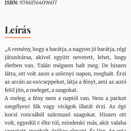
ISBN:
9786156409607
Leírás
„A remény, hogy a barátja, a nagyon jó barátja, régi
játszótársa, akivel együtt nevetett, lehet, hogy
életben van. Talán mégsem halt meg. De hiszen
látta, ott volt azon a szörnyű napon, meghalt. Érzi
az arcán az esőcseppeket, látja a fényt, ami az autó
felől jön, a meleget, a szagokat.
A meleg, a fény nem a naptól van. Nem a parkot
szegélyező fák vagy virágok illatát érzi. Az égő
kocsi roncsából származó szagokat. Hiszen ott
volt, egyedül ő élte túl, mindenki más, akit valaha