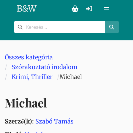
B
&
W
Összes kategória
Szórakoztató irodalom
Krimi, Thriller
Michael
Michael
Szerző(k):
Szabó Tamás