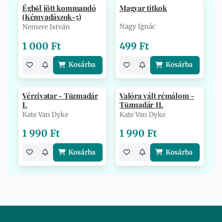
Égből jött kommandó
Magyar titkok
(Kémvadászok-5)
Nagy Ignác
Nemere István
1 000 Ft
499 Ft
Kosárba
Kosárba
Vérzivatar - Tűzmadár
Valóra vált rémálom -
I.
Tűzmadár II.
Kate Van Dyke
Kate Van Dyke
1 990 Ft
1 990 Ft
Kosárba
Kosárba