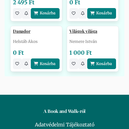
2 495 Ft
0 Ft
Kosárba
Kosárba
Danador
Világok világa
Helstáb Ákos
Nemere István
0 Ft
1 000 Ft
Kosárba
Kosárba
A Book and Walk-ról
Adatvédelmi Tájékoztató