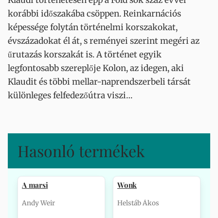
Klaudi történetesen épp a Föld sok száz évvel
korábbi időszakába csöppen. Reinkarnációs
képessége folytán történelmi korszakokat,
évszázadokat él át, s reményei szerint megéri az
űrutazás korszakát is. A történet egyik
legfontosabb szereplője Kolon, az idegen, aki
Klaudit és többi mellar-naprendszerbeli társát
különleges felfedezőútra viszi…
Hasonló termékek
A marsi
Wonk
Andy Weir
Helstáb Ákos