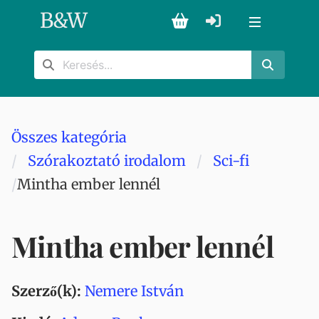
B
&
W
Összes kategória
Szórakoztató irodalom
Sci-fi
Mintha ember lennél
Mintha ember lennél
Szerző(k):
Nemere István