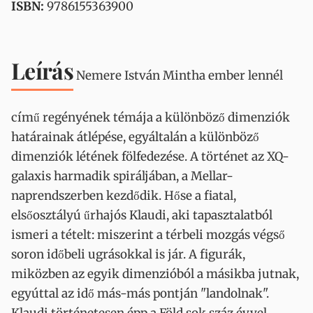
ISBN:
9786155363900
Leírás
Nemere István Mintha ember lennél
című regényének témája a különböző dimenziók
határainak átlépése, egyáltalán a különböző
dimenziók létének fölfedezése. A történet az XQ-
galaxis harmadik spiráljában, a Mellar-
naprendszerben kezdődik. Hőse a fiatal,
elsőosztályú űrhajós Klaudi, aki tapasztalatból
ismeri a tételt: miszerint a térbeli mozgás végső
soron időbeli ugrásokkal is jár. A figurák,
miközben az egyik dimenzióból a másikba jutnak,
egyúttal az idő más-más pontján "landolnak".