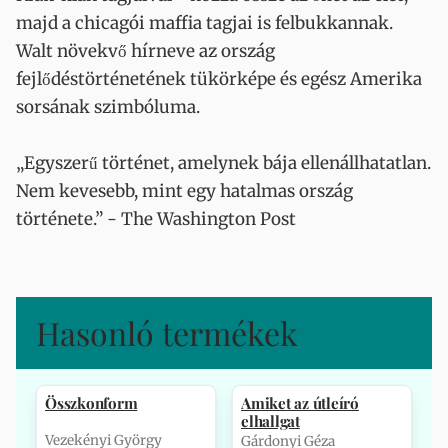
majd a chicagói maffia tagjai is felbukkannak.
Walt növekvő hírneve az ország
fejlődéstörténetének tükörképe és egész Amerika
sorsának szimbóluma.
„Egyszerű történet, amelynek bája ellenállhatatlan.
Nem kevesebb, mint egy hatalmas ország
története.” - The Washington Post
Hasonló termékek
Összkonform
Amiket az útleíró
elhallgat
Vezekényi György
Gárdonyi Géza