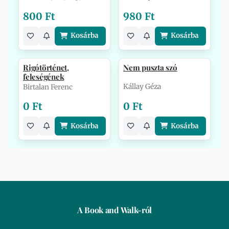
800 Ft
980 Ft
Kosárba
Kosárba
Rigótörténet,
Nem puszta szó
feleségének
Kállay Géza
Birtalan Ferenc
0 Ft
0 Ft
Kosárba
Kosárba
A Book and Walk-ról