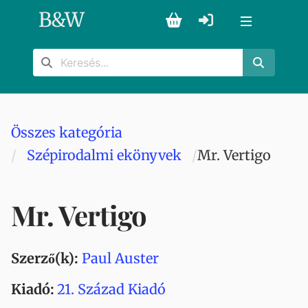
B
&
W
Összes kategória
Szépirodalmi ekönyvek
Mr. Vertigo
Mr. Vertigo
Szerző(k):
Paul Auster
Kiadó:
21. Század Kiadó