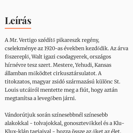
Leírás
A Mr. Vertigo szédítő pikareszk regény,
cselekménye az 1920-as években kezdődik. Az árva
főszereplő, Walt igazi csodagyerek, országos
hírnévre tesz szert. Mestere, Yehudi, Kansas
államban működtet cirkusztársulatot. A
titokzatos, magyar zsidó származású különc St.
Louis utcáiról mentette meg a fiút, hogy aztán
megtanítsa a levegőben járni.
Vándorútjuk során színesebbnél színesebb
alakokkal - tolvajokkal, gonosztevőkkel és a Klu-
Klux-klán tagjaival - hozza össze az őket az élet,