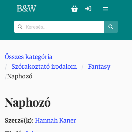
B
&
W
Összes kategória
Szórakoztató irodalom
Fantasy
Naphozó
Naphozó
Szerző(k):
Hannah Kaner