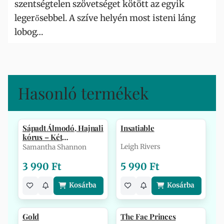
szentségtelen szövetséget kötött az egyik
legerősebbel. A szíve helyén most isteni láng
lobog…
Hasonló termékek
Sápadt Álmodó, Hajnali
Insatiable
kórus – Két
Csontszüret-tö…
Leigh Rivers
Samantha Shannon
3 990 Ft
5 990 Ft
Kosárba
Kosárba
Gold
The Fae Princes