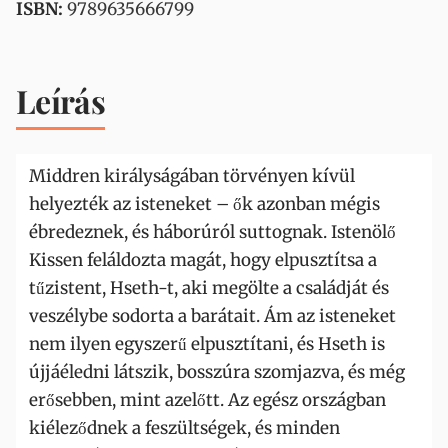
ISBN:
9789635666799
Leírás
Middren királyságában törvényen kívül
helyezték az isteneket – ők azonban mégis
ébredeznek, és háborúról suttognak. Istenölő
Kissen feláldozta magát, hogy elpusztítsa a
tűzistent, Hseth-t, aki megölte a családját és
veszélybe sodorta a barátait. Ám az isteneket
nem ilyen egyszerű elpusztítani, és Hseth is
újjáéledni látszik, bosszúra szomjazva, és még
erősebben, mint azelőtt. Az egész országban
kiéleződnek a feszültségek, és minden