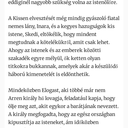
eddiginél nagyobb szükség volna az istenölőre.
A Kissen elvesztését még mindig gyászoló fiatal
nemes lány, Inara, és a kegyes hazugságok kis
istene, Skedi, eltökélik, hogy mindent
megtudnak a kötelékükről, amit csak lehet.
Ahogy az istenek és az emberek közötti
szakadék egyre mélyül, ők ketten olyan
titkokra bukkannak, amelyek akár a készülődő
háború kimenetelét is eldönthetik.
Mindeközben Elogast, aki többé már nem
Arren király hű lovagja, feladatául kapja, hogy
ölje meg azt, akit egykor a barátjának nevezett.
A király megfogadta, hogy az egész országban
kipusztítja az isteneket, ám időközben