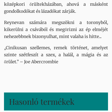
középkori őrültekházában, ahová a másként
gondolkodókat és lázadókat zárják.
Reynevan számára megszökni a toronyból,
kikerülni a csávából és megőrizni az ép elméjét
nehezebbnek bizonyulhat, mint valaha is hitte...
„Cinikusan szellemes, remek történet, amelyet
szinte szétfeszít a szex, a halál, a mágia és az
őrület.” – Joe Abercrombie
Hasonló termékek