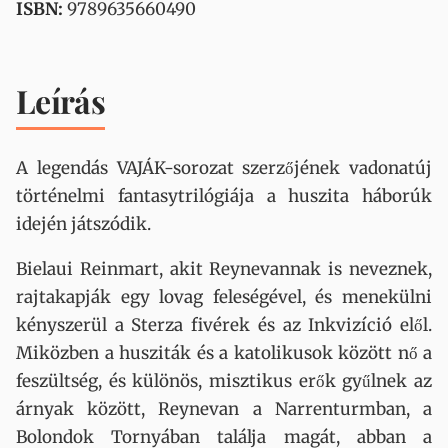
ISBN:
9789635660490
Leírás
A legendás VAJÁK-sorozat szerzőjének vadonatúj
történelmi fantasytrilógiája a huszita háborúk
idején játszódik.
Bielaui Reinmart, akit Reynevannak is neveznek,
rajtakapják egy lovag feleségével, és menekülni
kényszerül a Sterza fivérek és az Inkvizíció elől.
Miközben a husziták és a katolikusok között nő a
feszültség, és különös, misztikus erők gyűlnek az
árnyak között, Reynevan a Narrenturmban, a
Bolondok Tornyában találja magát, abban a