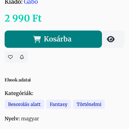
Kiadó:
Gabo
2 990 Ft
Kosárba
Ebook adatai
Kategóriák:
Besorolás alatt
Fantasy
Történelmi
Nyelv:
magyar