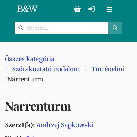
B
&
W
Összes kategória
Szórakoztató irodalom
Történelmi
Narrenturm
Narrenturm
Szerző(k):
Andrzej Sapkowski