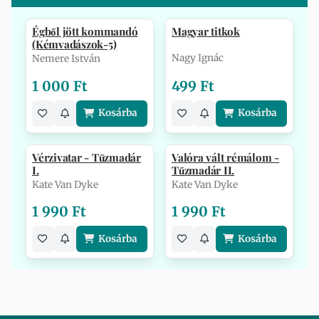
Égből jött kommandó
Magyar titkok
(Kémvadászok-5)
Nagy Ignác
Nemere István
1 000 Ft
499 Ft
Kosárba
Kosárba
Vérzivatar - Tűzmadár
Valóra vált rémálom -
I.
Tűzmadár II.
Kate Van Dyke
Kate Van Dyke
1 990 Ft
1 990 Ft
Kosárba
Kosárba