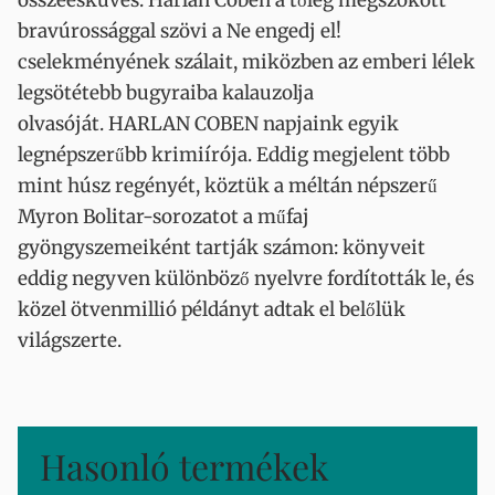
összeesküvés: Harlan Coben a tőleg megszokott
bravúrossággal szövi a Ne engedj el!
cselekményének szálait, miközben az emberi lélek
legsötétebb bugyraiba kalauzolja
olvasóját. HARLAN COBEN napjaink egyik
legnépszerűbb krimiírója. Eddig megjelent több
mint húsz regényét, köztük a méltán népszerű
Myron Bolitar-sorozatot a műfaj
gyöngyszemeiként tartják számon: könyveit
eddig negyven különböző nyelvre fordították le, és
közel ötvenmillió példányt adtak el belőlük
világszerte.
Hasonló termékek