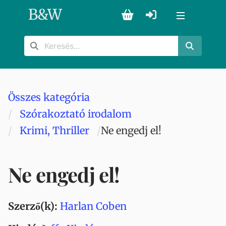
B
&
W
Összes kategória
Szórakoztató irodalom
Krimi, Thriller
Ne engedj el!
Ne engedj el!
Szerző(k):
Harlan Coben