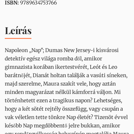
ISBN:
9789634753766
Leírás
Napoleon „Nap"; Dumas New Jersey-i kisvárosi
detektív egész világa romba dől, amikor
gimnazista korában ikertestvérét, Leót és Leo
barátnőjét, Dianát holtan találják a vasúti síneken,
majd szerelme, Maura szakít vele, hogy aztán
minden magyarázat nélkül kámforrá váljon. Mi
történhetett ezen a tragikus napon? Lehetséges,
hogy a két sötét rejtély összefügg, vagy csupán a
vak véletlen tette tönkre Nap életét? Tizenöt évvel
később Nap megdöbbentő jelre bukkan, amikor