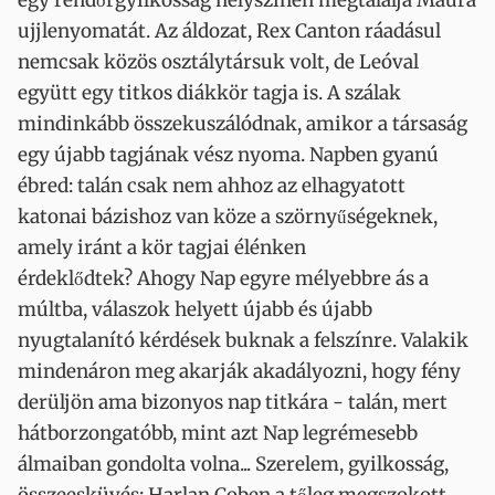
egy rendőrgyilkosság helyszínén megtalálja Maura
ujjlenyomatát. Az áldozat, Rex Canton ráadásul
nemcsak közös osztálytársuk volt, de Leóval
együtt egy titkos diákkör tagja is. A szálak
mindinkább összekuszálódnak, amikor a társaság
egy újabb tagjának vész nyoma. Napben gyanú
ébred: talán csak nem ahhoz az elhagyatott
katonai bázishoz van köze a szörnyűségeknek,
amely iránt a kör tagjai élénken
érdeklődtek? Ahogy Nap egyre mélyebbre ás a
múltba, válaszok helyett újabb és újabb
nyugtalanító kérdések buknak a felszínre. Valakik
mindenáron meg akarják akadályozni, hogy fény
derüljön ama bizonyos nap titkára - talán, mert
hátborzongatóbb, mint azt Nap legrémesebb
álmaiban gondolta volna... Szerelem, gyilkosság,