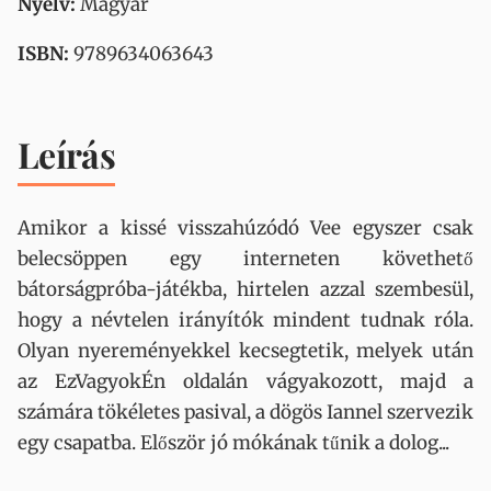
Nyelv:
Magyar
ISBN:
9789634063643
Leírás
Amikor a kissé visszahúzódó Vee egyszer csak
belecsöppen egy interneten követhető
bátorságpróba-játékba, hirtelen azzal szembesül,
hogy a névtelen irányítók mindent tudnak róla.
Olyan nyereményekkel kecsegtetik, melyek után
az EzVagyokÉn oldalán vágyakozott, majd a
számára tökéletes pasival, a dögös Iannel szervezik
egy csapatba. Először jó mókának tűnik a dolog...