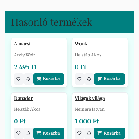
Hasonló termékek
A marsi
Wonk
Andy Weir
Helstáb Ákos
2 495 Ft
0 Ft
Kosárba
Kosárba
Danador
Világok világa
Helstáb Ákos
Nemere István
0 Ft
1 000 Ft
Kosárba
Kosárba