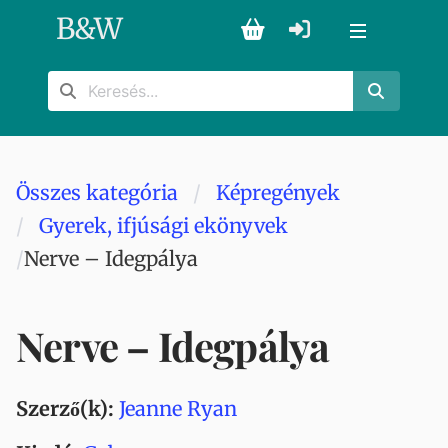
B
&
W
Összes kategória
Képregények
Gyerek, ifjúsági ekönyvek
Nerve – Idegpálya
Nerve – Idegpálya
Szerző(k):
Jeanne Ryan