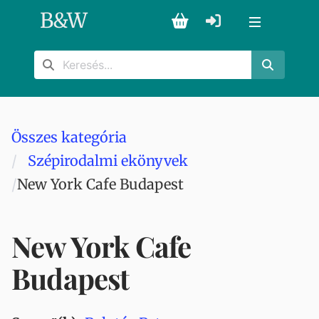
B
&
W
Összes kategória
Szépirodalmi ekönyvek
New York Cafe Budapest
New York Cafe
Budapest