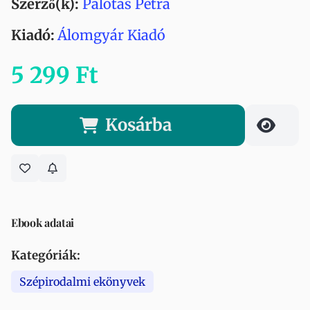
Szerző(k):
Palotás Petra
Kiadó:
Álomgyár Kiadó
5 299 Ft
Kosárba
Ebook adatai
Kategóriák:
Szépirodalmi ekönyvek