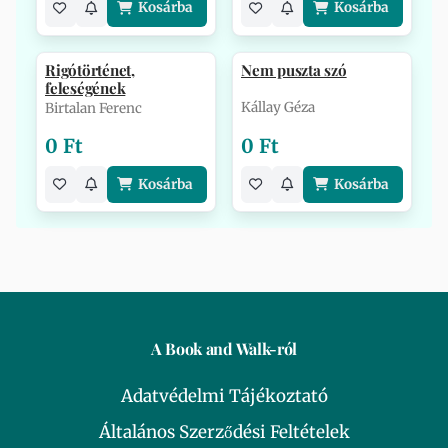
Kosárba
Kosárba
Rigótörténet,
Nem puszta szó
feleségének
Kállay Géza
Birtalan Ferenc
0 Ft
0 Ft
Kosárba
Kosárba
A Book and Walk-ról
Adatvédelmi Tájékoztató
Általános Szerződési Feltételek