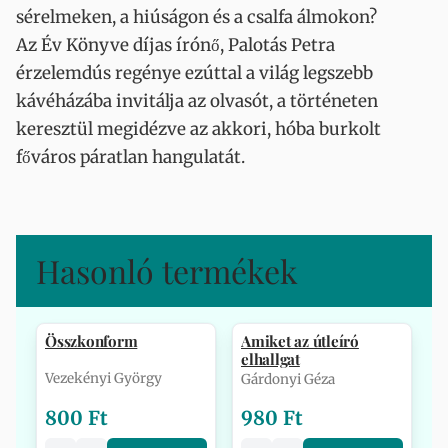
sérelmeken, a hiúságon és a csalfa álmokon?
Az Év Könyve díjas írónő, Palotás Petra
érzelemdús regénye ezúttal a világ legszebb
kávéházába invitálja az olvasót, a történeten
keresztül megidézve az akkori, hóba burkolt
főváros páratlan hangulatát.
Hasonló termékek
Összkonform
Amiket az útleíró
elhallgat
Vezekényi György
Gárdonyi Géza
800 Ft
980 Ft