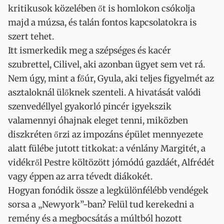
kritikusok közelében őt is homlokon csókolja
majd a múzsa, és talán fontos kapcsolatokra is
szert tehet.
Itt ismerkedik meg a szépséges és kacér
szubrettel, Cilivel, aki azonban ügyet sem vet rá.
Nem úgy, mint a főúr, Gyula, aki teljes figyelmét az
asztaloknál ülőknek szenteli. A hivatását valódi
szenvedéllyel gyakorló pincér igyekszik
valamennyi óhajnak eleget tenni, miközben
diszkréten őrzi az impozáns épület mennyezete
alatt fülébe jutott titkokat: a vénlány Margitét, a
vidékről Pestre költözött jómódú gazdáét, Alfrédét
vagy éppen az arra tévedt diákokét.
Hogyan fonódik össze a legkülönfélébb vendégek
sorsa a „Newyork”-ban? Felül tud kerekedni a
remény és a megbocsátás a múltból hozott