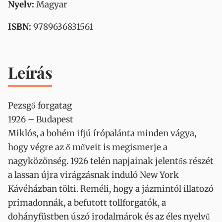
Nyelv:
Magyar
ISBN:
9789636831561
Leírás
Pezsgő forgatag
1926 – Budapest
Miklós, a bohém ifjú írópalánta minden vágya,
hogy végre az ő műveit is megismerje a
nagyközönség. 1926 telén napjainak jelentős részét
a lassan újra virágzásnak induló New York
Kávéházban tölti. Reméli, hogy a jázmintól illatozó
primadonnák, a befutott tollforgatók, a
dohányfüstben úszó irodalmárok és az éles nyelvű