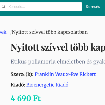
Keresés
vek
Nyitott szívvel több kapcsolatban
Nyitott szívvel több ka
Etikus poliamoria elméletben és gya
Szerző(k):
Franklin Veaux-Eve Rickert
Kiadó:
Bioenergetic Kiadó
4 690 Ft