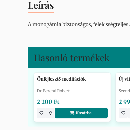
Leírás
A monogámia biztonságos, felelősségteljes 
Hasonló termékek
Önfejlesztő meditációk
Új v
Dr. Berend Róbert
Szend
2 200 Ft
2 99
Kosárba