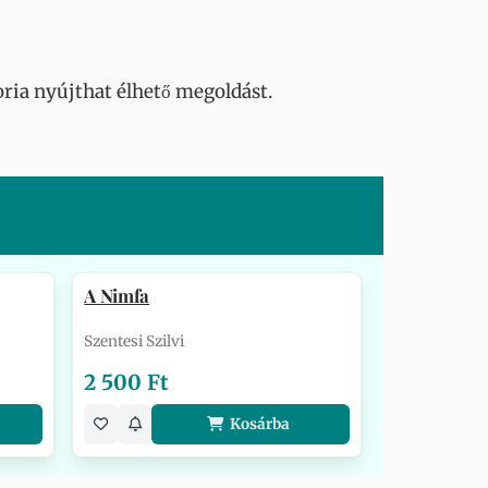
oria nyújthat élhető megoldást.
A Nimfa
Szentesi Szilvi
2 500 Ft
Kosárba