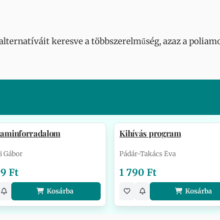
alternatíváit keresve a többszerelműség, azaz a poliam
itaminforradalom
Kihívás program
i Gábor
Pádár-Takács Éva
9 Ft
1 790 Ft
Kosárba
Kosárba