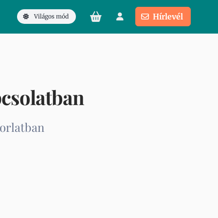
Hírlevél
Világos mód
pcsolatban
korlatban