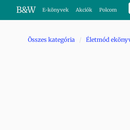
B
&
W
E-könyvek
Akciók
Polcom
Összes kategória
Életmód eköny