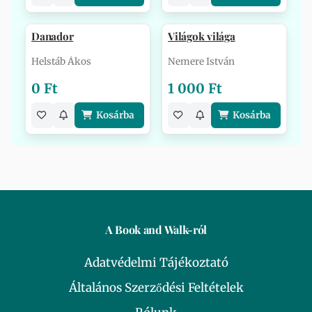
Danador
Világok világa
Helstáb Ákos
Nemere István
0 Ft
1 000 Ft
Kosárba
Kosárba
A Book and Walk-ról
Adatvédelmi Tájékoztató
Általános Szerződési Feltételek