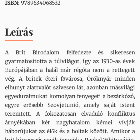
ISBN:
9789634068532
Leírás
A Brit Birodalom felfedezte és sikeresen
gyarmatosította a túlvilágot, így az 1930-as évek
Európájában a halál már régóta nem a rettegett
vég. A britek éteri fővárosa, Öröknyár minden
elhunyt alattvalót szívesen lát, azonban másvilági
egyeduralmukat komolyan fenyegeti a bezárkózó,
egyre erősebb Szovjetunió, amely saját istent
teremtett. A fokozatosan elvaduló konfliktus
árnyékában két nagyhatalom kémei vívják
háborújukat az élők és a holtak között. Amikor a