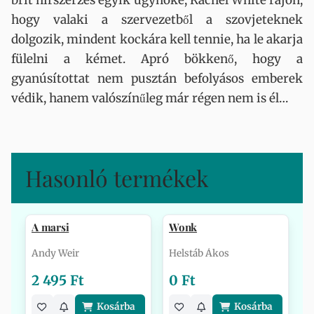
brit hírszerzés egyik ügynöke, Rachel White rájön,
hogy valaki a szervezetből a szovjeteknek
dolgozik, mindent kockára kell tennie, ha le akarja
fülelni a kémet. Apró bökkenő, hogy a
gyanúsítottat nem pusztán befolyásos emberek
védik, hanem valószínűleg már régen nem is él…
Hasonló termékek
A marsi
Wonk
Andy Weir
Helstáb Ákos
2 495 Ft
0 Ft
Kosárba
Kosárba