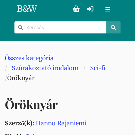
B
&
W
Összes kategória
Szórakoztató irodalom
Sci-fi
Öröknyár
Öröknyár
Szerző(k):
Hannu Rajaniemi