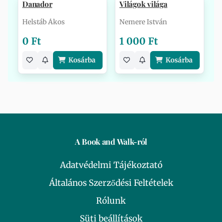
Danador
Világok világa
Helstáb Ákos
Nemere István
0 Ft
1 000 Ft
Kosárba
Kosárba
A Book and Walk-ról
Adatvédelmi Tájékoztató
Általános Szerződési Feltételek
Rólunk
Süti beállítások