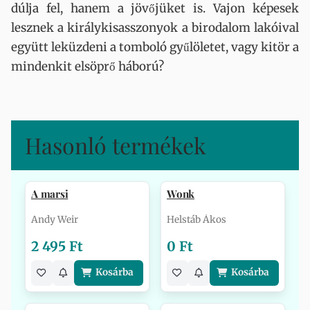
dúlja fel, hanem a jövőjüket is. Vajon képesek
lesznek a királykisasszonyok a birodalom lakóival
együtt leküzdeni a tomboló gyűlöletet, vagy kitör a
mindenkit elsöprő háború?
Hasonló termékek
A marsi
Wonk
Andy Weir
Helstáb Ákos
2 495 Ft
0 Ft
Kosárba
Kosárba