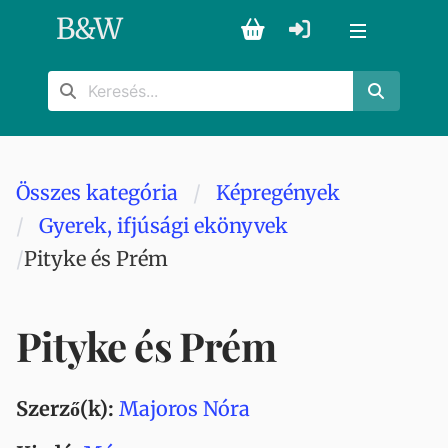
B
&
W
Összes kategória
Képregények
Gyerek, ifjúsági ekönyvek
Pityke és Prém
Pityke és Prém
Szerző(k):
Majoros Nóra