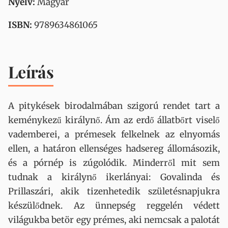
Nyelv:
Magyar
ISBN:
9789634861065
Leírás
A pitykések birodalmában szigorú rendet tart a
keménykezű királynő. Ám az erdő állatbőrt viselő
vademberei, a prémesek felkelnek az elnyomás
ellen, a határon ellenséges hadsereg állomásozik,
és a pórnép is zúgolódik. Minderről mit sem
tudnak a királynő ikerlányai: Govalinda és
Prillaszári, akik tizenhetedik születésnapjukra
készülődnek. Az ünnepség reggelén védett
világukba betör egy prémes, aki nemcsak a palotát