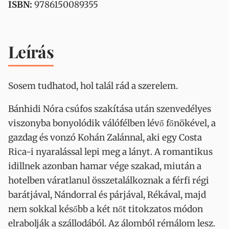
ISBN:
9786150089355
Leírás
Sosem tudhatod, hol talál rád a szerelem.
Bánhidi Nóra csúfos szakítása után szenvedélyes
viszonyba bonyolódik válófélben lévő főnökével, a
gazdag és vonzó Kohán Zalánnal, aki egy Costa
Rica-i nyaralással lepi meg a lányt. A romantikus
idillnek azonban hamar vége szakad, miután a
hotelben váratlanul összetalálkoznak a férfi régi
barátjával, Nándorral és párjával, Rékával, majd
nem sokkal később a két nőt titokzatos módon
elrabolják a szállodából. Az álomból rémálom lesz.