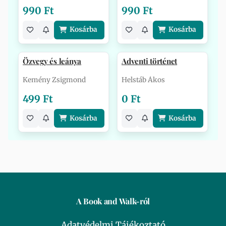
990 Ft
990 Ft
Kosárba
Kosárba
Özvegy és leánya
Adventi történet
Kemény Zsigmond
Helstáb Ákos
499 Ft
0 Ft
Kosárba
Kosárba
A Book and Walk-ról
Adatvédelmi Tájékoztató