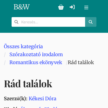
B
&
W
Összes kategória
Szórakoztató irodalom
Romantikus ekönyvek
Rád találok
Rád találok
Szerző(k):
Kékesi Dóra