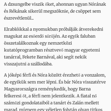
A dzsungelbe viszik őket, ahonnan ugyan Nórának
és Rékának sikerül megszöknie, de csöppet sem
észrevétlenül...
Elrablóikkal a nyomukban próbálják átverekedni
magukat az esőerdő sűrűjén. Az egyik faluban
összetalálkoznak egy nemzetközi
kutatóprogramban résztvevő magyar egyetemi
tanárral, Fekete Barnával, aki segít nekik
visszajutni a szállodába.
A jóképű férfi és Nóra között érezhető a vonzalom,
de egyikük sem mer lépni. És bár Nóra visszatérve
Magyarországra reménykedik, hogy Barna
felkeresi őt, a férfi nem jelentkezik. A fiatal nő
száműzi gondolataiból a tanárt és Zalán mellett
marad, mígnem egy véletlen folytán olyan titkos