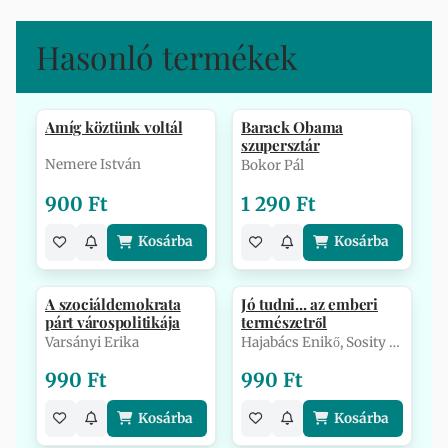
Hasonló termékek
Amíg köztünk voltál
Barack Obama
szupersztár
Nemere István
Bokor Pál
900 Ft
1 290 Ft
Kosárba
Kosárba
A szociáldemokrata
Jó tudni... az emberi
párt várospolitikája
természetről
Varsányi Erika
Hajabács Enikő, Sosity Beáta
990 Ft
990 Ft
Kosárba
Kosárba