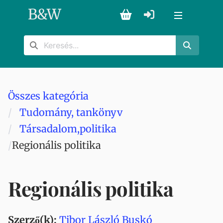
B
&
W
Összes kategória
Tudomány, tankönyv
Társadalom,politika
Regionális politika
Regionális politika
Szerző(k):
Tibor László Buskó