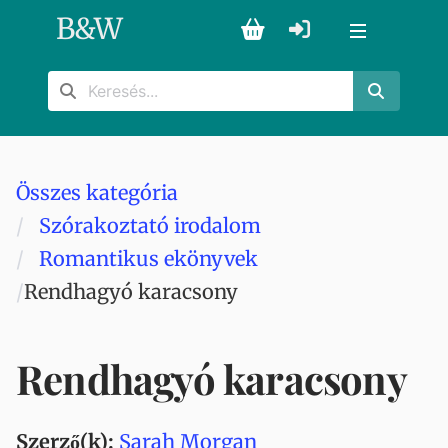
B
&
W
Összes kategória
Szórakoztató irodalom
Romantikus ekönyvek
Rendhagyó karacsony
Rendhagyó karacsony
Szerző(k):
Sarah Morgan