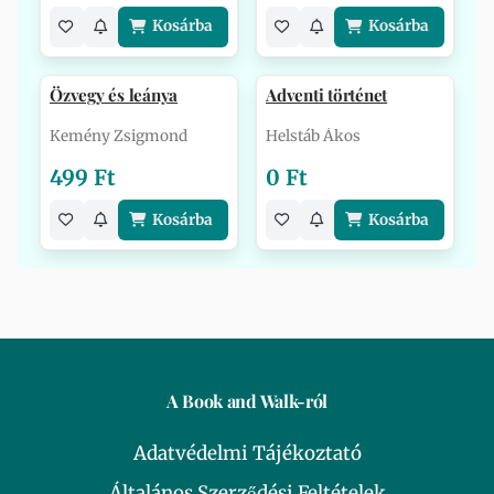
Kosárba
Kosárba
Özvegy és leánya
Adventi történet
Kemény Zsigmond
Helstáb Ákos
499 Ft
0 Ft
Kosárba
Kosárba
A Book and Walk-ról
Adatvédelmi Tájékoztató
Általános Szerződési Feltételek