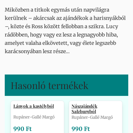
Miközben a titkok egymás után napvilágra
kerülnek – akárcsak az ajándékok a harisnyákból
–, közte és Ross között fellobban a szikra. Lucy
rádöbben, hogy vagy ez lesz a legnagyobb hiba,
amelyet valaha elkövetett, vagy élete legszebb
karácsonyában lesz része…
Hasonló termékek
Lányok a kastélyból
Nászajándék
Salzburgból
Rupáner-Gallé Margó
Rupáner-Gallé Margó
990 Ft
990 Ft