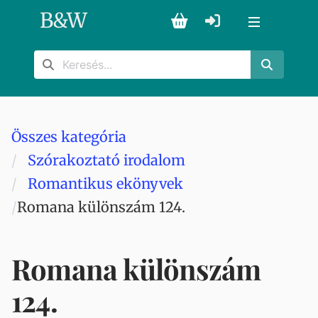
B
&
W
Összes kategória
Szórakoztató irodalom
Romantikus ekönyvek
Romana különszám 124.
Romana különszám
124.