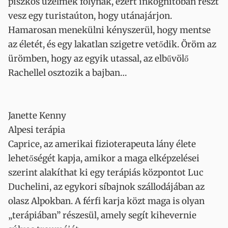
piszkos üzelmek folynak, ezért inkognitóban részt
vesz egy turistaúton, hogy utánajárjon.
Hamarosan menekülni kényszerül, hogy mentse
az életét, és egy lakatlan szigetre vetődik. Öröm az
ürömben, hogy az egyik utassal, az elbűvölő
Rachellel osztozik a bajban…
Janette Kenny
Alpesi terápia
Caprice, az amerikai fizioterapeuta lány élete
lehetőségét kapja, amikor a maga elképzelései
szerint alakíthat ki egy terápiás központot Luc
Duchelini, az egykori síbajnok szállodájában az
olasz Alpokban. A férfi karja közt maga is olyan
„terápiában” részesül, amely segít kihevernie