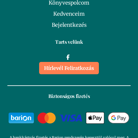
Könyvespolcom
Kedvenceim
Bejelentkezés
Tarts velünk
Hírlevél Feliratkozás
Biztonságos fizetés
A bankkártyás fizetés a Barion rendszerén keresztül valósul meg. A