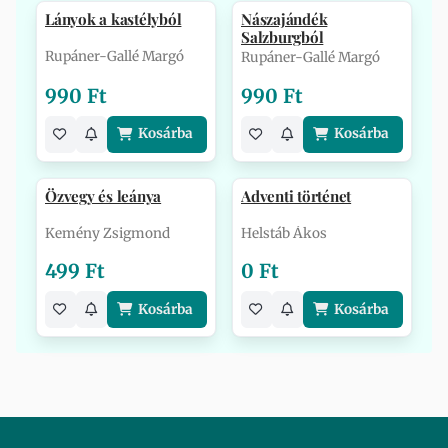
Lányok a kastélyból
Nászajándék
Salzburgból
Rupáner-Gallé Margó
Rupáner-Gallé Margó
990 Ft
990 Ft
Kosárba
Kosárba
Özvegy és leánya
Adventi történet
Kemény Zsigmond
Helstáb Ákos
499 Ft
0 Ft
Kosárba
Kosárba