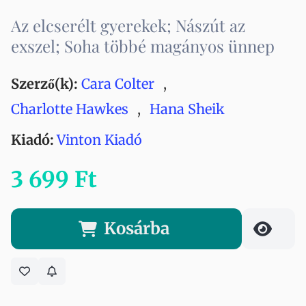
Az elcserélt gyerekek; Nászút az
exszel; Soha többé magányos ünnep
Szerző(k):
Cara Colter
,
Charlotte Hawkes
,
Hana Sheik
Kiadó:
Vinton Kiadó
3 699 Ft
Kosárba