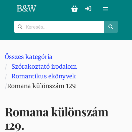
B
&
W
Összes kategória
Szórakoztató irodalom
Romantikus ekönyvek
Romana különszám 129.
Romana különszám
129.