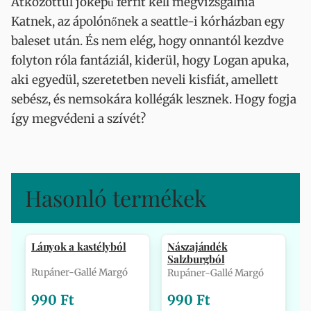
Átkozottul jóképű férfit kell megvizsgálnia
Katnek, az ápolónőnek a seattle-i kórházban egy
baleset után. És nem elég, hogy onnantól kezdve
folyton róla fantáziál, kiderül, hogy Logan apuka,
aki egyedül, szeretetben neveli kisfiát, amellett
sebész, és nemsokára kollégák lesznek. Hogy fogja
így megvédeni a szívét?
Hasonló termékek
Lányok a kastélyból
Nászajándék
Salzburgból
Rupáner-Gallé Margó
Rupáner-Gallé Margó
990 Ft
990 Ft