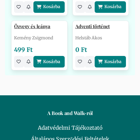
Kosárba
Kosárba
Özvegy és leánya
Adventi történet
Kemény Zsigmond
Helstáb Ákos
499 Ft
0 Ft
Kosárba
Kosárba
A Book and Walk-ról
Adatvédelmi Tájékoztató
Általános Szerződési Feltételek