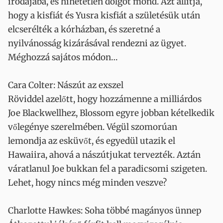
irodájába, és hihetetlen dolgot mond. Azt állítja,
hogy a kisfiát és Yusra kisfiát a születésük után
elcserélték a kórházban, és szeretné a
nyilvánosság kizárásával rendezni az ügyet.
Méghozzá sajátos módon…
Cara Colter: Nászút az exszel
Röviddel azelőtt, hogy hozzámenne a milliárdos
Joe Blackwellhez, Blossom egyre jobban kételkedik
vőlegénye szerelmében. Végül szomorúan
lemondja az esküvőt, és egyedül utazik el
Hawaiira, ahová a nászútjukat tervezték. Aztán
váratlanul Joe bukkan fel a paradicsomi szigeten.
Lehet, hogy nincs még minden veszve?
Charlotte Hawkes: Soha többé magányos ünnep