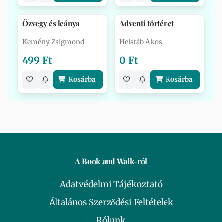
Özvegy és leánya
Adventi történet
Kemény Zsigmond
Helstáb Ákos
499 Ft
0 Ft
Kosárba
Kosárba
A Book and Walk-ról
Adatvédelmi Tájékoztató
Általános Szerződési Feltételek
Rólunk