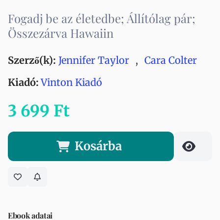
Fogadj be az életedbe; Állítólag pár;
Összezárva Hawaiin
Szerző(k):
Jennifer Taylor
,
Cara Colter
Kiadó:
Vinton Kiadó
3 699 Ft
Kosárba
Ebook adatai