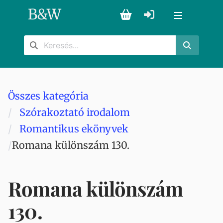
B
&
W
Összes kategória
Szórakoztató irodalom
Romantikus ekönyvek
Romana különszám 130.
Romana különszám
130.