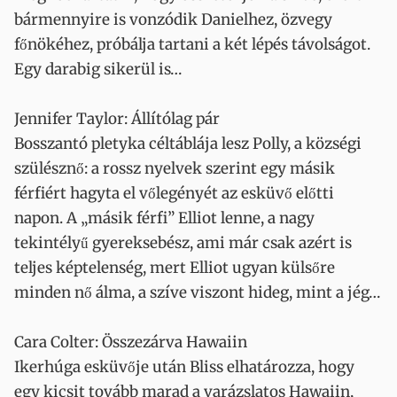
bármennyire is vonzódik Danielhez, özvegy
főnökéhez, próbálja tartani a két lépés távolságot.
Egy darabig sikerül is…
Jennifer Taylor: Állítólag pár
Bosszantó pletyka céltáblája lesz Polly, a községi
szülésznő: a rossz nyelvek szerint egy másik
férfiért hagyta el vőlegényét az esküvő előtti
napon. A „másik férfi” Elliot lenne, a nagy
tekintélyű gyereksebész, ami már csak azért is
teljes képtelenség, mert Elliot ugyan külsőre
minden nő álma, a szíve viszont hideg, mint a jég…
Cara Colter: Összezárva Hawaiin
Ikerhúga esküvője után Bliss elhatározza, hogy
egy kicsit tovább marad a varázslatos Hawaiin,