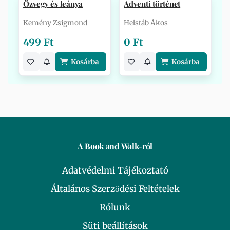
Özvegy és leánya
Adventi történet
Kemény Zsigmond
Helstáb Ákos
499 Ft
0 Ft
Kosárba
Kosárba
A Book and Walk-ról
Adatvédelmi Tájékoztató
Általános Szerződési Feltételek
Rólunk
Süti beállítások