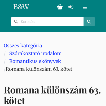
B
&
W
Összes kategória
Szórakoztató irodalom
Romantikus ekönyvek
Romana különszám 63. kötet
Romana különszám 63.
kötet