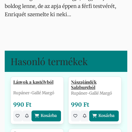
boldog lenne, de az apja éppen a férfi testvérét,
Enriquét szemelte ki neki…
Hasonló termékek
Lányok a kastélyból
Nászajándék
Salzburgból
Rupáner-Gallé Margó
Rupáner-Gallé Margó
990 Ft
990 Ft
Kosárba
Kosárba