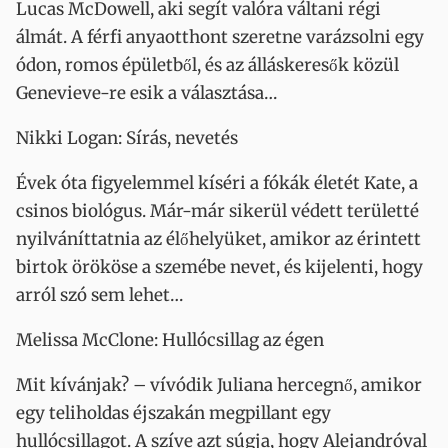
Lucas McDowell, aki segít valóra váltani régi
álmát. A férfi anyaotthont szeretne varázsolni egy
ódon, romos épületből, és az álláskeresők közül
Genevieve-re esik a választása…
Nikki Logan: Sírás, nevetés
Évek óta figyelemmel kíséri a fókák életét Kate, a
csinos biológus. Már-már sikerül védett területté
nyilváníttatnia az élőhelyüket, amikor az érintett
birtok örököse a szemébe nevet, és kijelenti, hogy
arról szó sem lehet…
Melissa McClone: Hullócsillag az égen
Mit kívánjak? – vívódik Juliana hercegnő, amikor
egy teliholdas éjszakán megpillant egy
hullócsillagot. A szíve azt súgja, hogy Alejandróval