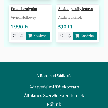
Pokoli szolgálat
A bádogkirály leánya
Vivien Holloway
Aszlányi Károly
1 990 Ft
590 Ft
Kosárba
Kosárba
A Book and Walk-ról
Adatvédelmi Tájékoztató
Általános Szerződési Feltételek
Rólunk