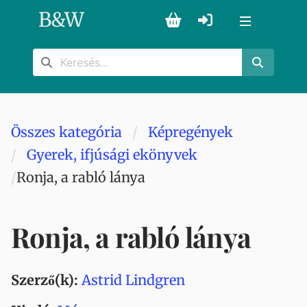
B
&
W
Összes kategória
Képregények
Gyerek, ifjúsági ekönyvek
Ronja, a rabló lánya
Ronja, a rabló lánya
Szerző(k):
Astrid Lindgren