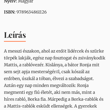
Nyelv:
Magyar
ISBN:
9789634861126
Leírás
A messzi északon, ahol az erdőt lidércek és szürke
törpék lakják, egész nap fosztogat és zsiványkodik
Mattis, a rablóvezér. Kislánya, a bátor Ronja mit
sem sejt apja mesterségéről, csak kószál az
erdőben, úszkál a tóban, élvezi a szabadságot.
Aztán egy nap minden megváltozik: Ronja
megmenti egy fiú életét, aki nem más, mint a
híres rabló, Borka fia. Márpedig a Borka-rablók és
a Mattis-rablók esküdt ellenségek. A gyerekek