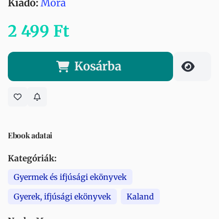
Kiadó:
Móra
2 499 Ft
Kosárba
Ebook adatai
Kategóriák:
Gyermek és ifjúsági ekönyvek
Gyerek, ifjúsági ekönyvek
Kaland